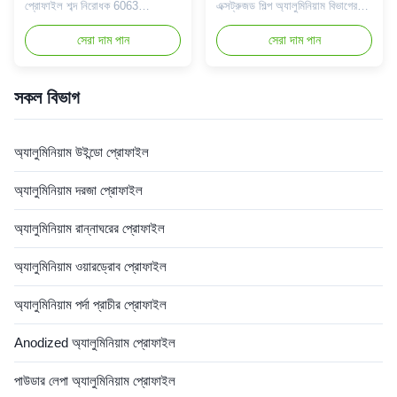
প্রোফাইল শব্দ নিরোধক 6063
এক্সট্রুজড শিল্প অ্যালুমিনিয়াম বিভাগের
অ্যালুমিনিয়াম খাদ প্রোফাইল কাঠের শস্য
প্রোফাইল, টাইট সহনশীলতা (± 0.1
অ্যালুমিনিয়াম প্রোফাইল শব্দ নিরোধক
সেরা দাম পান
মিমি) এবং পরিধান প্রতিরোধী পৃষ্ঠ মার্জিত
সেরা দাম পান
ডিজাইন হোম উইন্ডো এবং দরজার জন্য
লিভিং রুম কাঠের শস্য অ্যালুমিনিয়াম
নির্ভুলভাবে এক্সট্রুড করা শিল্প
প্রোফাইল আলংকারিক আবেদন টিভি
অ্যালুমিনিয়াম সেকশন প্রোফাইল যা উচ্চ
ক্যাবিনেটের ফ্রেম অ্যালুমিনিয়াম
সকল বিভাগ
তাপমাত্রা প্রতিরোধ এবং চমৎকার
প্রোফাইল যা অ্যান্টি-এজিং সিল্যান্ট এবং
পরিবাহিতা সহ, বিশেষভাবে সৌর প্যানে...
তাপ নিরোধক ক...
অ্যালুমিনিয়াম উইন্ডো প্রোফাইল
অ্যালুমিনিয়াম দরজা প্রোফাইল
অ্যালুমিনিয়াম রান্নাঘরের প্রোফাইল
অ্যালুমিনিয়াম ওয়ারড্রোব প্রোফাইল
অ্যালুমিনিয়াম পর্দা প্রাচীর প্রোফাইল
Anodized অ্যালুমিনিয়াম প্রোফাইল
পাউডার লেপা অ্যালুমিনিয়াম প্রোফাইল