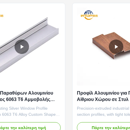
during production undergo ...
structural stability against dail
 Παραθύρων Αλουμινίου
Προφίλ Αλουμινίου για
ος 6063 T6 Αμμοβολής
Αίθριου Χώρου σε Στυλ
Προφίλ Πλαισίου Αλουμ
ting Silver Window Profile
Precision-extruded industria
Γυαλί
 6063 T6 Alloy Custom Shapes
section profiles, with tight to
l Finish Profile This anodized
(±0.1mm) and wear-resistant
ite natural matte finish represents
automation equipment frame
άρτε την καλύτερη τιμή
Πάρτε την καλύτερη