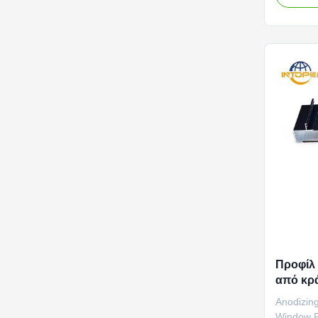
a cost-ef
The finis
appearan
aluminum 
Προφίλ
από κρ
καναλι
Anodizin
για ανο
Window P