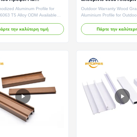
ματα
για παράθυρα
odized Aluminum Profile for
Outdoor Warranty Wood Gra
 6063 T5 Alloy ODM Available
Aluminium Profile for Outdo
haracter & Visual Effect This
Years Broad Style Compatibil
profile features a genuine
versatility of this wood grain f
άρτε την καλύτερη τιμή
Πάρτε την καλύτερη
ite anodized coating, presenting
its wide range of available p
, low-sheen matte finish. The
colors, from light oaks and m
exture is fine and smooth to the
walnuts and deep wenge ton
ibiting a subtle, ...
allows architects and ...