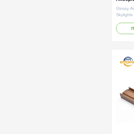
Φαντάσ
Glossy An
Skylights
Surface C
aluminum 
Π
silver-wh
a uniform
surface t
touch, exh