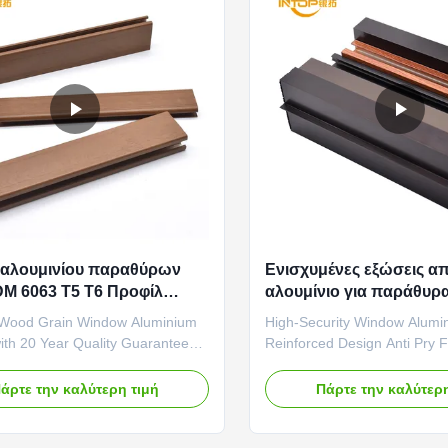
 αλουμινίου παραθύρων
Ενισχυμένες εξώσεις α
M 6063 T5 T6 Προφίλ
αλουμίνιο για παράθυρ
ίου με υφή ξύλου
 Wood Grain Window Aluminium
High-Security Window Alumin
with 20 Year Quality Guarantee
Reinforced Design Anti Pry 
nufacturing Process Flow
Robust Construction Our do
oodgrain transfer production
aluminum profiles are engine
άρτε την καλύτερη τιμή
Πάρτε την καλύτερη
e equipped with comprehensive
lasting performance. The ex
as collection and treatment
sections feature reinforced 
 Volatile organic compounds
integrated drainage channels