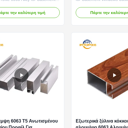
lished Oxidized Bronze Visual
Length Electrocoating for C
e mirror-polished finish delivers
Window Frames Uniform Prot
άρτε την καλύτερη τιμή
Πάρτε την καλύτερη
onally high level of reflectivity,
Operational Components Ele
esembling a true brass or bronze
provides complete and unif
face. The oxidation process
on all surfaces of casement
 warm, ...
frames, including the compl
...
μψη 6063 T5 Ανωτισμένου
Εξωτερικά ξύλινα κόκκο
ίου Προφίλ Για
αλουμίνιο 6063 Αλουμίν