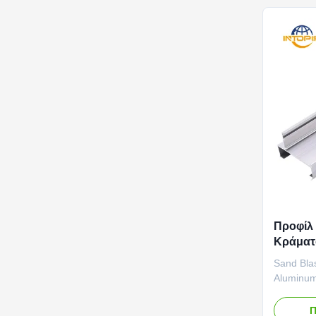
released 
Προφίλ
Κράματ
Ασημί
Sand Blas
Aluminum
Economica
silver-wh
Π