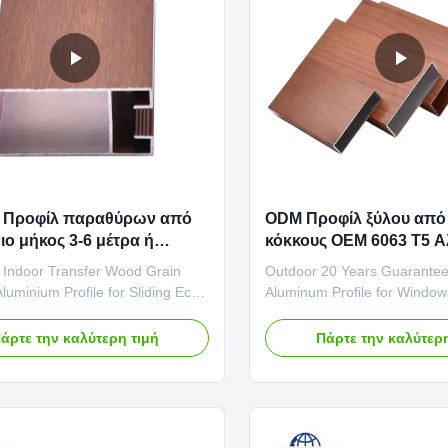
4 Προφίλ παραθύρων από
ODM Προφίλ ξύλου από 
ιο μήκος 3-6 μέτρα ή
κόκκους OEM 6063 T5 Α
μοσμένο
εκτόξευση
e Indoor Transfer Wood Grain
Outdoor 20 Years Guarante
uminium Profile for Sliding Eco-
Aluminum Profile for Windo
Woodgrain Alternative
Alloy OEM Guaranteed Aesth
le Material Choice This wood
Consistency Unlike natural 
άρτε την καλύτερη τιμή
Πάρτε την καλύτερη
nsfer finish presents an
exhibits inherent variations in
ntally conscious alternative to
and texture between boards
g rare or slow-growth
grain transfer process ensur
s. By utilizing aluminum—a
remarkable uniformity acros
...