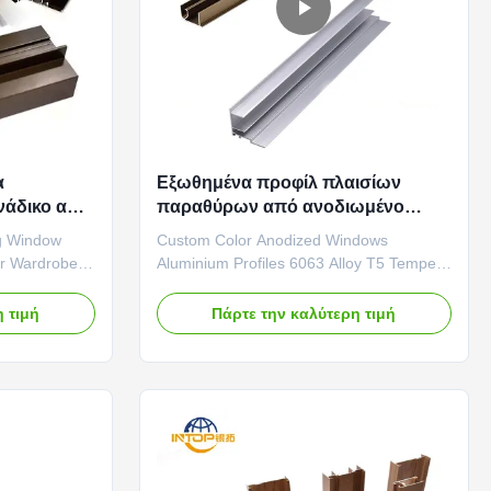
α
Εξωθημένα προφίλ πλαισίων
νάδικο από
παραθύρων από ανοδιωμένο
ντουλάπες
αλουμίνιο κράματος 6063 T5
ng Window
Custom Color Anodized Windows
or Wardrobes
Aluminium Profiles 6063 Alloy T5 Temper
rface Texture
Finish Quality & Aesthetics This aluminum
combines a
profile is treated with a silver-white anodic
 τιμή
Πάρτε την καλύτερη τιμή
 with a fine
oxidation finish, presenting a smooth, low-
sult is a
gloss matte surface. The color is a clean,
urface with a
neutral silver-white without excessive cool
or warm ...