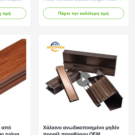
asement
Appearance This anodized aluminum
ection on
profile features a consistent silver-white
 τιμή
Πάρτε την καλύτερη τιμή
ctrocoating
finish with a low-gloss, matte surface. The
orm coverage
subdued luster provides a modern and
 window
sophisticated look, avoiding the high
ex geometry of
reflectivity and fingerprint...
ι από
Χάλκινο ανωδικοποιημένο μηδέν
ιο τμήματα
προφίλ παραθύρου OEM