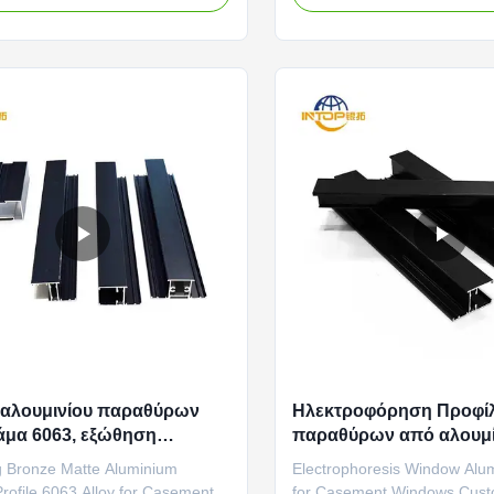
fective surface treatment solution.
Style Sunroom Aluminum Win
h provides a uniform, non-glossy
Glass Frames Durable alumi
ce that adequately covers the
featuring anti-aging sealant
...
insulation structure ...
 αλουμινίου παραθύρων
Ηλεκτροφόρηση Προφί
άμα 6063, εξώθηση
παραθύρων από αλουμί
ού αλουμινίου παραθύρου
g Bronze Matte Aluminium
Electrophoresis Window Alum
ιγόμενα
rofile 6063 Alloy for Casement
for Casement Windows Cus