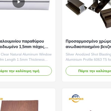
 αλουμινίου παραθύρου
Προσαρμοσμένο χρώμ
νοδιωμένο 1,5mm πάχος
ανωδικοποιημένο βενζι
εις αλουμινίου παραθύρων
αλουμίνιο 6063 T5 για 
 Clear Natural Aluminum Window
Silver Anodized Shot Blasti
5.9m Length 1.5mm Thickness
Aluminium Profile 6063 T5 f
exture & Quality This finish
Satin Shot Blasted Finish Su
 an enhanced natural matte
and Appearance This finish 
άρτε την καλύτερη τιμή
Πάρτε την καλύτερη
ith a smoother tactile feel. The
uniform silver anodized layer
te tone is carefully calibrated to
shot blasting process. The re
ptimal color saturation while
consistent, low-sheen satin s
ng a subdued ...
subtle, diffuse ...