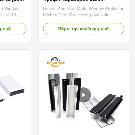
Αλουμινίου Τομέας πλαισίου
in Window
Bronze Anodized Matte Window Profile for
παραθύρου
or Use 10
Kitchen Deep Processing Available
ity The
Standard Satin Bronze Finish Finish
inish lies in
Characteristics This finish delivers a
 τιμή
Πάρτε την καλύτερη τιμή
atterns and
classic satin appearance characterized by
aples to rich
a smooth, low-level luster. The surface
es. This
sheen is soft and diffuse, providing
definition to the profile ...