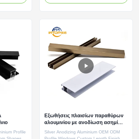
dow Profiles
oxidation layer provides enhanced
num profile
resistance to industrial pollutants and
 and thermal
urban grime, maintaining its appearance
with routine cleaning. ...
λ
Εξωθήσεις πλαισίων παραθύρων
νιο
αλουμινίου με ανοδίωση ασημί
OEM ODM T5 T4 Temper
inium Profile
Silver Anodizing Aluminium OEM ODM
tom Shapes
Profile Windows Custom Length Finish &