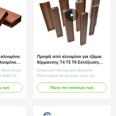
αλουμίνιο
Προφίλ από αλουμίνιο για τζάμια
λουμίνιο
θέρμανσης T4 T5 T6 Εκτόξευση
αλουμινίου για τζάμια θέρμανσης
e Wood Grain
Enhanced Thermal and Structural
ws 6063 T5
Performance Wood Grain Color for
etic
Casement Window Aluminium Profiles 10
wood, which
Years Guarantee Superior Thermal
 τιμή
Πάρτε την καλύτερη τιμή
 grain, color,
Insulation Compatibility Aluminum profiles
, the wood
with this finish are typically used within
es
advanced thermal break systems. The
s all aluminum
woodgrain surface does not interfere with
...