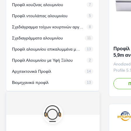
Προφίλ κουζίνας αλουμινίου
7
Προφίλ ντουλάπας αλουμινίου
5
Σχεδιάγραμμα τοίχων κουρτινών αργιλίου
8
Σχεδιαγράμματα αλουμινίου
11
Προφίλ
Προφίλ αλουμινίου επικαλυμμένα με σκόνη
13
5,9m α
Προφίλ Αλουμινίου με Υφή Ξύλου
2
εξωθήσ
Anodized
Profile 
Αρχιτεκτονικά Προφίλ
14
Surface T
Βιομηχανικά προφίλ
presents
13
Π
surface w
silver-whi
achieve o
maintaini