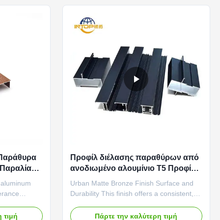
y ...
durable film, it bonds ...
 Παράθυρα
Προφίλ διέλασης παραθύρων από
 Παραλίας,
ανοδιωμένο αλουμίνιο T5 Προφίλ
ινίου με
συρόμενου παραθύρου αλουμινίου
l aluminum
Urban Matte Bronze Finish Surface and
lerance
Durability This finish offers a consistent,
 surface for
medium-textured matte surface designed
s Coastal-
for urban architectural applications. The
 τιμή
Πάρτε την καλύτερη τιμή