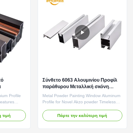
πό
Σύνθετο 6063 Αλουμινίου Προφίλ
α
παράθυρου Μεταλλική σκόνη
επιφάνειας ζωγραφικής
ium Profile
Metal Powder Painting Window Aluminum
Features
Profile for Novel Akzo powder Timeless
or and window
Elegance and Structural Integrity The
ered for
crisp white powder coating enhances the
 τιμή
Πάρτε την καλύτερη τιμή
truded
classic, dignified appearance of swing
corners and
doors, highlighting their clean lines and
, providing
substantial feel. Applied as a thick,