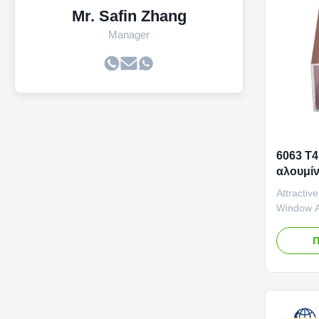
Mr. Safin Zhang
Manager
6063 T
αλουμίν
προσαρ
Attractiv
Window Al
Friendly 
Sustainab
Π
grain tra
environme
harvestin
hardwood
highly ...