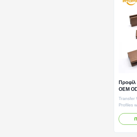
Προφίλ
OEM OD
αλουμιν
Transfer
Profiles 
Clean Ma
Modern w
Π
lines ar
exhaust g
systems.