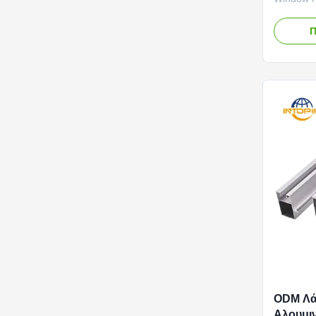
Mirror Po
Impact Th
Π
an excepti
closely r
metal sur
locks in a
ODM Λά
Αλουμιν