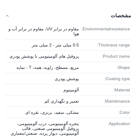
مشخصات
Environmentalresistance:
مقاوم در برابر UV، مقاوم در برابر آب و
هوا
Thickness range:
0.5 میلی متر - 2 میلی متر
Product name:
پروفیل های آلومینیومی با پوشش پودری
Shape:
مربع، مسطح، زاویه، همه، T - نمایه
Coating type:
پوشش پودری
Material:
آلومینیوم
Maintenance:
تعمیر و نگهداری کم
Color:
مشکی، سفید، برنزی، نقره ای
Application:
پنجره آلومینیومی، درب آلومینیومی،
پروفیل آلومینیومی صنعتی، قالب
آلومینیومی، دیوار پرده، صنعتی/معماری