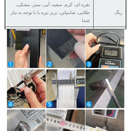
نقره ای، کرم، سفید، آبی، سبز، مشکی،
رنگ
طلایی، شامپاین، برنز تیره یا با توجه به نیاز
شما
پایان آسیاب، سندبلاست آنودایز، آنودایز،
درمان
الکتروفورز، پوشش پودری، دانه بندی چوب
سطحی
و غیره
درجه
سری 6000
جزئیات بسته
فیلم محافظ با آرم یا بدون کلمات در داخل
بندی
و فیلم کوچک کننده بیرون