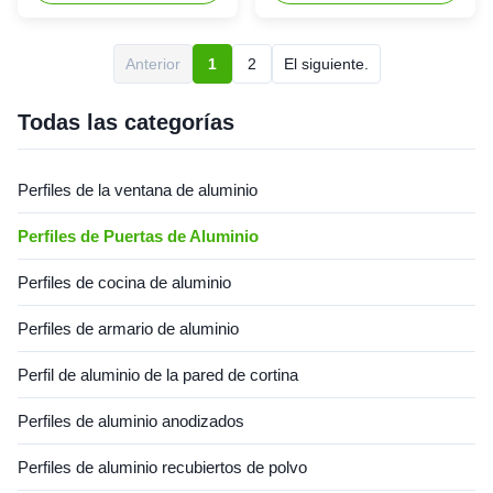
familiar ventanas Los perfiles
dormitorio Profile de aluminio
de sección de aluminio
reciclable respetuoso con el
industrial extruidos de
medio ambiente, de alta
Anterior
1
2
El siguiente.
precisión con resistencia a
resistencia a la tracción y de
altas temperaturas y
alto rendimiento contra
excelente conductividad,
incendios para estructuras de
Todas las categorías
dise...
...
Perfiles de la ventana de aluminio
Perfiles de Puertas de Aluminio
Perfiles de cocina de aluminio
Perfiles de armario de aluminio
Perfil de aluminio de la pared de cortina
Perfiles de aluminio anodizados
Perfiles de aluminio recubiertos de polvo