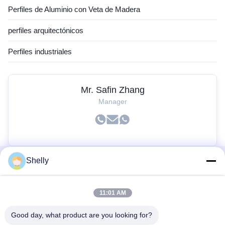
Perfiles de Aluminio con Veta de Madera
perfiles arquitectónicos
Perfiles industriales
Mr. Safin Zhang
Manager
Shelly
Vínculos Rápidos
11:01 AM
Inicio
Productos
Good day, what product are you looking for?
Sobre Nosotros