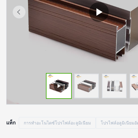
แท็ก
การทำอะโนไดซ์โปรไฟล์อะลูมิเนียม
โปรไฟล์อลูมิเนียมอั