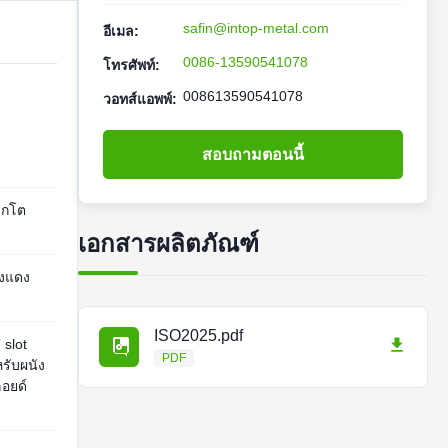
safin@intop-metal.com
อีเมล:
0086-13590541078
โทรศัพท์:
008613590541078
วอทส์แอพพ์:
สอบถามตอนนี้
ล็กโต
เอกสารผลิตภัณฑ์
องแดง
ISO2025.pdf
 slot
PDF
รับผนัง
ลอยด์