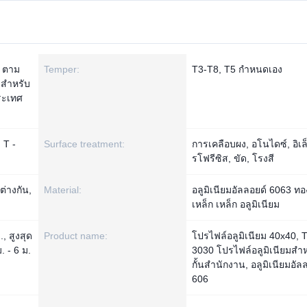
น ตาม
Temper:
T3-T8, T5 กำหนดเอง
ะสำหรับ
ระเทศ
ด T -
Surface treatment:
การเคลือบผง, อโนไดซ์, อิเ
รโฟรีซิส, ขัด, โรงสี
ต่างกัน,
Material:
อลูมิเนียมอัลลอยด์ 6063 ท
เหล็ก เหล็ก อลูมิเนียม
, สูงสุด
Product name:
โปรไฟล์อลูมิเนียม 40x40, T
 - 6 ม.
3030 โปรไฟล์อลูมิเนียมสำห
กั้นสำนักงาน, อลูมิเนียมอัล
606