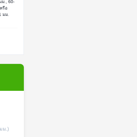
มม., 60-
หรือ
 มม.
มม.)