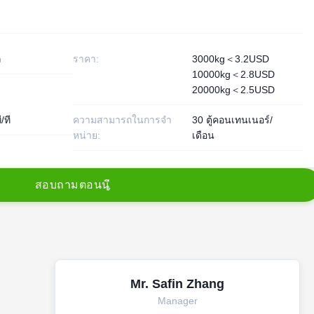
ก
ราคา:
3000kg＜3.2USD
10000kg＜2.8USD
20000kg＜2.5USD
/ที
ความสามารถในการจํา
30 ตู้คอนเทนเนอร์/
หน่าย:
เดือน
ส
อ
บ
ถ
า
ม
ต
อ
น
น
Mr. Safin Zhang
Manager