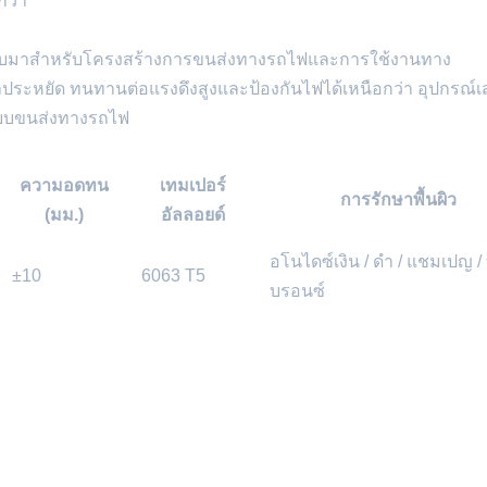
กว่า
ออกแบบมาสำหรับโครงสร้างการขนส่งทางรถไฟและการใช้งานทาง
ะหยัด ทนทานต่อแรงดึงสูงและป้องกันไฟได้เหนือกว่า อุปกรณ์เสร
ระบบขนส่งทางรถไฟ
ความอดทน
เทมเปอร์
การรักษาพื้นผิว
(มม.)
อัลลอยด์
อโนไดซ์เงิน / ดำ / แชมเปญ /
±10
6063 T5
บรอนซ์