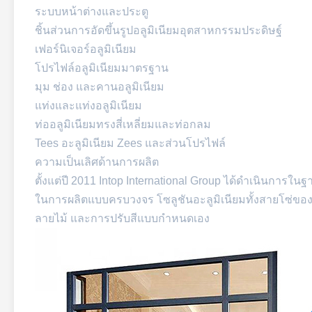
ระบบหน้าต่างและประตู
ชิ้นส่วนการอัดขึ้นรูปอลูมิเนียมอุตสาหกรรมประดิษฐ์
เฟอร์นิเจอร์อลูมิเนียม
โปรไฟล์อลูมิเนียมมาตรฐาน
มุม ช่อง และคานอลูมิเนียม
แท่งและแท่งอลูมิเนียม
ท่ออลูมิเนียมทรงสี่เหลี่ยมและท่อกลม
Tees อะลูมิเนียม Zees และส่วนโปรไฟล์
ความเป็นเลิศด้านการผลิต
ตั้งแต่ปี 2011 Intop International Group ได้ดำเนินการ
ในการผลิตแบบครบวงจร โซลูชันอะลูมิเนียมทั้งสายโซ่ของเ
ลายไม้ และการปรับสีแบบกำหนดเอง