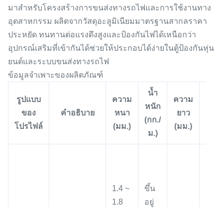
มาสำหรับโครงสร้างการขนส่งทางรถไฟและการใช้งานทาง
อุตสาหกรรม ผลิตจากวัสดุอะลูมิเนียมมาตรฐานสากลราคา
ประหยัด ทนทานต่อแรงดึงสูงและป้องกันไฟได้เหนือกว่า
อุปกรณ์เสริมที่เข้ากันได้ช่วยให้ประกอบได้ง่ายในตู้ป้องกันหุ่น
ยนต์และระบบขนส่งทางรถไฟ
ข้อมูลจำเพาะของผลิตภัณฑ์
น้ำ
รูปแบบ
ความ
ความ
ควา
หนัก
ของ
คำอธิบาย
หนา
ยาว
อดท
(กก./
โปรไฟล์
(มม.)
(มม.)
(มม.
ม.)
1.4 ~
ขึ้น
1.8
อยู่
โปรไฟล์
2.0 ~
กับ
ใน-11
6000
± 10