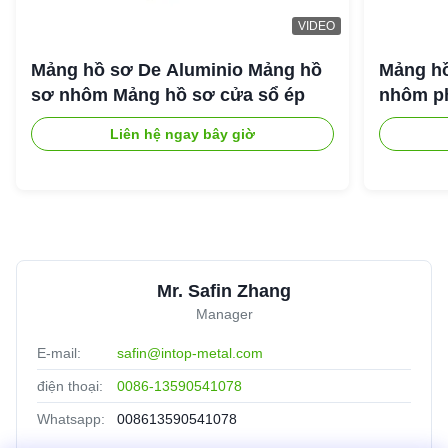
VIDEO
Mảng hồ sơ De Aluminio Mảng hồ
Mảng hồ
sơ nhôm Mảng hồ sơ cửa sổ ép
nhôm ph
Liên hệ ngay bây giờ
Mr. Safin Zhang
Manager
E-mail:
safin@intop-metal.com
điện thoại:
0086-13590541078
Whatsapp:
008613590541078