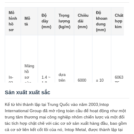
Mô
Độ
Độ
Trọng
Chiều
Chất
hình
Mô
khoan
Đ
dày
lượng
dài
hợp
hồ
tả
dung
b
(mm)
(kg/m)
(mm)
kim
sơ
(mm)
b
a
/
Đ
a
Mảng
/
hồ
dựa
S
In-
sơ
1.4 ~
6063
trên
6000
± 10
p
03
cửa
1.8
T5
bản vẽ
a
sổ
Sản xuất xuất sắc
/
nhôm
V
A
Kể từ khi thành lập tại Trung Quốc vào năm 2003,Intop
/
International Group đã mở rộng toàn cầu để hoạt động như một
Đ
trung tâm thương mại công nghiệp nhôm chiến lược và một đối
a
tác tích hợp chặt chẽ với các cơ sở sản xuất hàng đầu, bao gồm
cả cơ sở liên kết cốt lõi của nó, Intop Metal, được thành lập tại