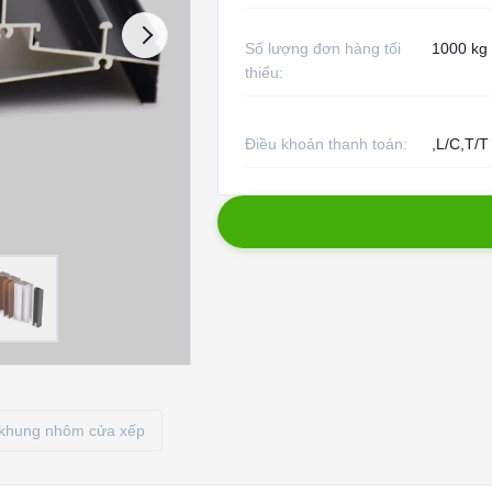
Số lượng đơn hàng tối
1000 kg
thiểu:
Điều khoản thanh toán:
,L/C,T/T
khung nhôm cửa xếp