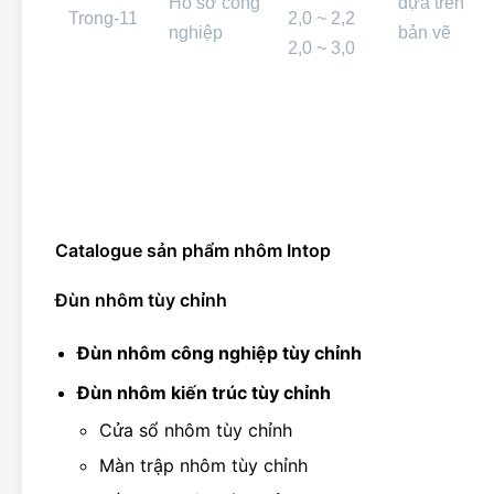
Hồ sơ công
dựa trên
Trong-11
2,0 ~ 2,2
nghiệp
bản vẽ
2,0 ~ 3,0
Catalogue sản phẩm nhôm Intop
Đùn nhôm tùy chỉnh
Đùn nhôm công nghiệp tùy chỉnh
Đùn nhôm kiến ​​trúc tùy chỉnh
Cửa sổ nhôm tùy chỉnh
Màn trập nhôm tùy chỉnh