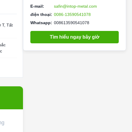
E-mail:
safin@intop-metal.com
điện thoại:
0086-13590541078
Whatsapp:
008613590541078
 T, Tất
Tìm hiểu ngay bây giờ
sắc
ạc
ng