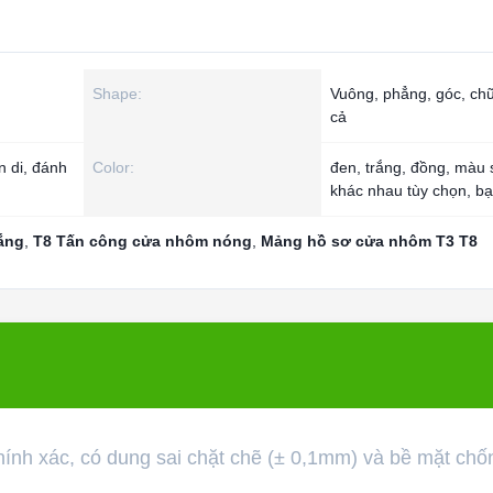
Shape:
Vuông, phẳng, góc, chữ
cả
n di, đánh
Color:
đen, trắng, đồng, màu 
khác nhau tùy chọn, b
ắng
,
T8 Tấn công cửa nhôm nóng
,
Mảng hồ sơ cửa nhôm T3 T8
nh xác, có dung sai chặt chẽ (± 0,1mm) và bề mặt chố