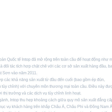
oàn Quốc tế Intop đã mở rộng trên toàn cầu để hoạt động như 
à đối tác tích hợp chặt chẽ với các cơ sở sản xuất hàng đầu, 
Phật Sơn vào năm 2011.
p các khả năng sản xuất từ ​​đầu đến cuối (bao gồm ép đùn,
àu tùy chỉnh) với chuyên môn thương mại toàn cầu. Điều này đư
thị trường và các dịch vụ tùy chỉnh linh hoạt.
gành, Intop thu hẹp khoảng cách giữa quy mô sản xuất đẳng cấ
y phục vụ khách hàng trên khắp Châu Á, Châu Phi và Đông Nam 