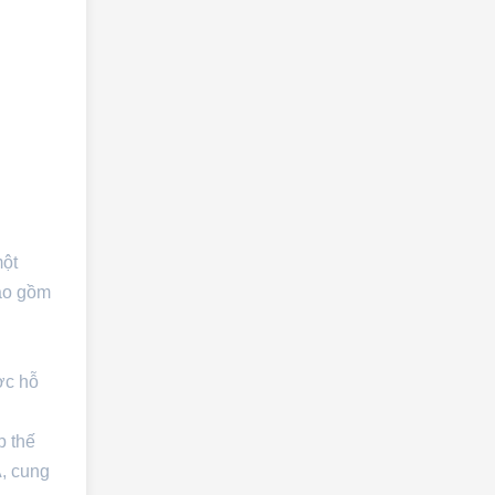
một
bao gồm
ợc hỗ
p thế
Á, cung