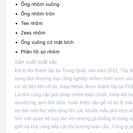
Ống nhôm vuông
Ống nhôm tròn
Tee nhôm
Zees nhôm
Ống vuông có mặt bích
Phần hồ sơ nhôm
Sản xuất xuất sắc
Kể từ khi thành lập tại Trung Quốc vào năm 2011, Tập đ
trung tâm thương mại công nghiệp nhôm chiến lược và l
cơ sở liên kết cốt lõi, Intop Metal, được thành lập tại 
Là nhà cung cấp giải pháp nhôm toàn chuỗi, Intop kết hợ
anodizing, sơn tĩnh điện, hoàn thiện vân gỗ và xử lý m
trợ bởi một thư viện rộng lớn các khuôn mẫu phù hợp với 
Với mối quan hệ hợp tác với những gã khổng lồ trong n
giới và khả năng tiếp cận thị trường toàn cầu. Công t