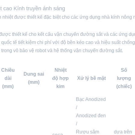
 cao Kính truyền ánh sáng
 nhiệt được thiết kế đặc biệt cho các ứng dụng nhà kính nông 
 được thiết kế cho kết cấu vận chuyển đường sắt và các ứng d
 quốc tế tiết kiệm chi phí với độ bền kéo cao và hiệu suất chốn
g trong vỏ bảo vệ robot và hệ thống vận chuyển đường sắt.
Chiều
Nhiệt
Số
Dung sai
dài
độ hợp
Xử lý bề mặt
lượng
(mm)
(mm)
kim
(chiếc)
Bạc Anodized
/
Anodized đen
/
Rượu sâm
dựa trên