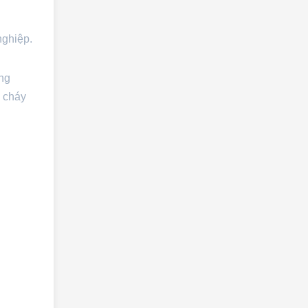
nghiệp.
ụng
g cháy