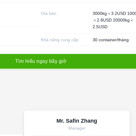
Giá bán:
3000kg＜3.2USD 100
＜2.8USD 20000kg＜
2.5USD
Khả năng cung cấp:
30 container/tháng
T
ì
m
h
i
ể
u
n
g
a
y
b
â
y
g
i
ờ
Mr. Safin Zhang
Manager