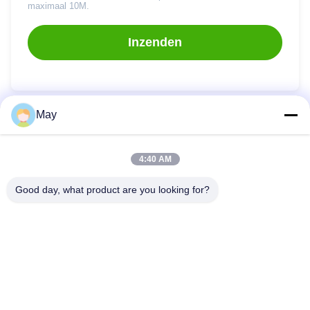
maximaal 10M.
Inzenden
May
Snelkoppelingen
4:40 AM
Thuis
Producten
Good day, what product are you looking for?
Over Ons
Fabrieksreis
Kwaliteitscontrole
Contacteer Ons
Vraag Een Offerte Aan
INTOP METAL CO., LTD