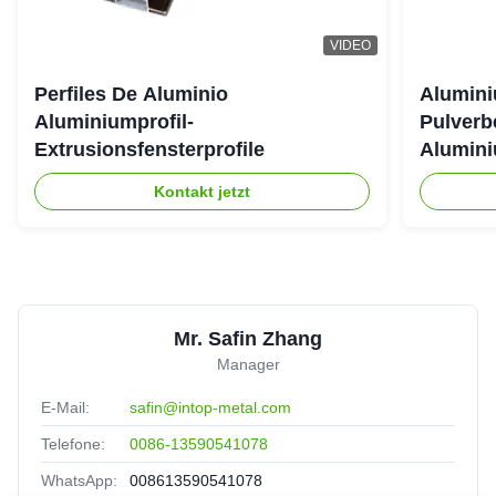
VIDEO
Perfiles De Aluminio
Alumini
Aluminiumprofil-
Pulverb
Extrusionsfensterprofile
Alumini
Kontakt jetzt
Mr. Safin Zhang
Manager
E-Mail:
safin@intop-metal.com
Telefone:
0086-13590541078
WhatsApp:
008613590541078