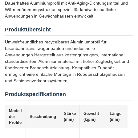
Dauerhaftes Aluminiumprofil mit Anti-Aging-Dichtungsmittel und
Wärmedämmungsstruktur, speziell für landwirtschaftliche
Anwendungen in Gewächshäusern entwickelt.
Produktübersicht
Umweltfreundliches recycelbares Aluminiumprofil für
Eisenbahntransitwagenbauten und industrielle
Anwendungen.Hergestellt aus kostengünstigem, international
standardisiertem Aluminiummaterial mit hoher Zugfestigkeit und
überlegener Brandschutzleistung- Kompatibles Zubehör
ermöglicht eine einfache Montage in Roboterschutzgehäusen
und Schienenverkehrssystemen.
Produktspezifikationen
Modell
Stärke
Gewicht
Länge
Tole
der
Beschreibung
(mm)
(kg/m)
(mm)
(mm
Profile