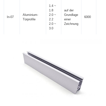
1.4 ~
1.8
auf der
Aluminium-
2.0 ~
Grundlage
In-07
6000
± 10
Türprofile
2.2
einer
2.0 ~
Zeichnung
3.0