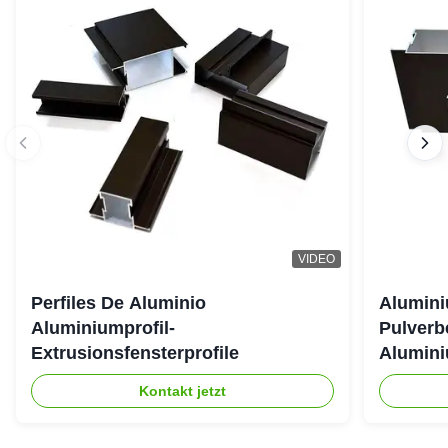
VIDEO
Perfiles De Aluminio
Alumini
Aluminiumprofil-
Pulverb
Extrusionsfensterprofile
Alumini
Kontakt jetzt