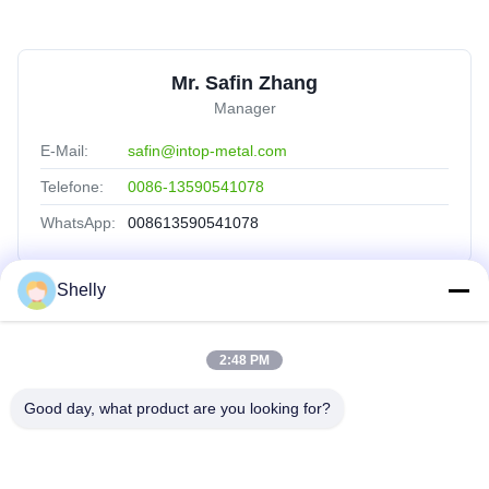
Mr. Safin Zhang
Manager
E-Mail:
safin@intop-metal.com
Telefone:
0086-13590541078
WhatsApp:
008613590541078
Shelly
Schnelle Verbindungen
2:48 PM
Startseite
Produkte
Good day, what product are you looking for?
Über Uns
Fabrik Tour
Qualitätskontrolle