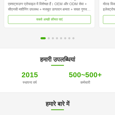
एक्सट्रूज़न प्रोफाइल में विशेषज्ञ हैं। OEM और ODM सेवा +
मोल्ड विक
सीएनसी मशीनिंग उपलब्ध + मजबूत उत्पादन क्षमता + सख्त गुणवत्ता
इलेक्ट्र
नियंत्रण 20000 टन की एक्सट्रूज़न मशीनों से लैस, हम उच्च
छिड़काव, 
सबसे अच्छी कीमत पाएं
परिशुद्धता के साथ बड़े आकार के एल्यूमीनियम प्रोफाइल का उत्पादन
सटीक निरी
कर ...
हमारी उपलब्धियां
2015
500~500+
स्थापना वर्ष
कर्मचारी
हमारे बारे में