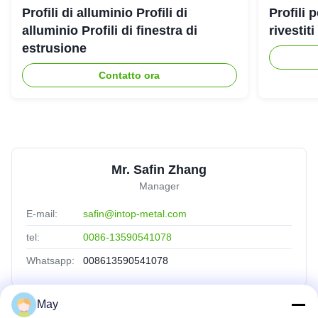
Profili di alluminio Profili di
Profili 
alluminio Profili di finestra di
rivestit
estrusione
Contatto ora
Mr. Safin Zhang
Manager
E-mail:
safin@intop-metal.com
tel:
0086-13590541078
Whatsapp:
008613590541078
May