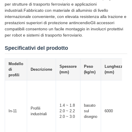
per strutture di trasporto ferroviario e applicazioni
industriali.Fabbricato con materiale di alluminio di livello
internazionale conveniente, con elevata resistenza alla trazione e
prestazioni superiori di protezione antincendioGli accessori
compatibili consentono un facile montaggio in involucri protettivi
per robot e sistemi di trasporto ferroviario.
Specificativi del prodotto
Modello
Spessore
Peso
Lunghezza
di
Descrizione
(mm)
(kg/m)
(mm)
profili
1.4 ~ 1.8
basato
Profili
In-11
2.0 ~ 2.2
sul
6000
industriali
2.0 ~ 3.0
disegno