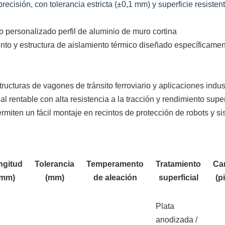
recisión, con tolerancia estricta (±0,1 mm) y superficie resistent
o personalizado perfil de aluminio de muro cortina
ento y estructura de aislamiento térmico diseñado específicame
ructuras de vagones de tránsito ferroviario y aplicaciones indust
l rentable con alta resistencia a la tracción y rendimiento supe
miten un fácil montaje en recintos de protección de robots y s
ngitud
Tolerancia
Temperamento
Tratamiento
Ca
(mm)
(mm)
de aleación
superficial
(p
Plata
anodizada /