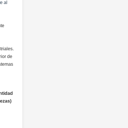
e al
nte
riales.
rior de
istemas
ntidad
iezas)