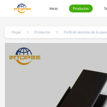
Inicio
Productos
S
Hogar
Productos
Perfil de aluminio de la pare