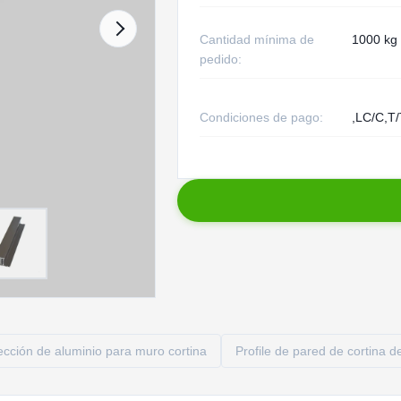
Cantidad mínima de
1000 kg
pedido:
Condiciones de pago:
,LC/C,T
ección de aluminio para muro cortina
Profile de pared de cortina d