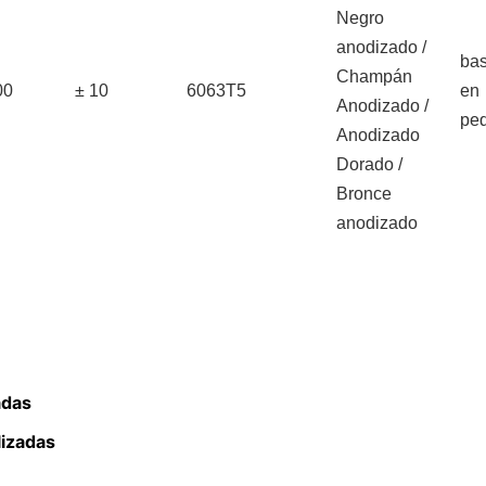
Negro
anodizado /
ba
Champán
00
± 10
6063T5
en
Anodizado /
pe
Anodizado
Dorado /
Bronce
anodizado
adas
lizadas