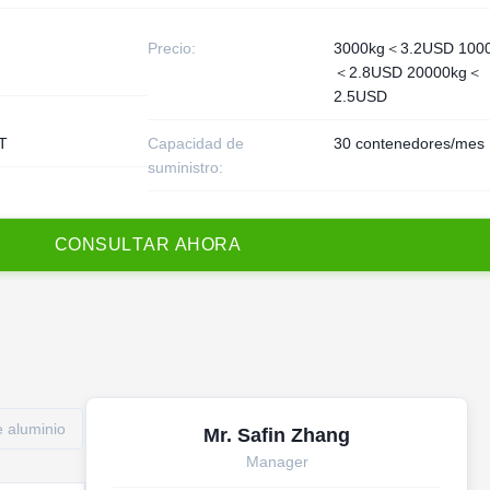
Precio:
3000kg＜3.2USD 100
＜2.8USD 20000kg＜
2.5USD
/T
Capacidad de
30 contenedores/mes
suministro:
C
O
N
S
U
L
T
A
R
A
H
O
R
A
e aluminio
Mr. Safin Zhang
Manager