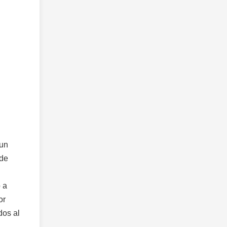
 un
 de
 a
or
dos al