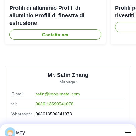
Profili di alluminio Profili di
Profili 
alluminio Profili di finestra di
rivestit
estrusione
Contatto ora
Mr. Safin Zhang
Manager
E-mail:
safin@intop-metal.com
tel:
0086-13590541078
Whatsapp:
008613590541078
May