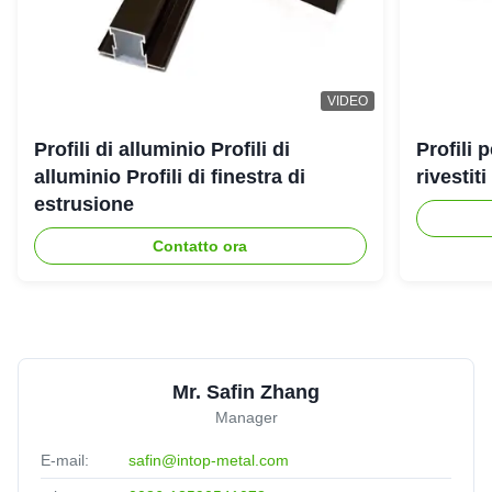
VIDEO
Profili di alluminio Profili di
Profili 
alluminio Profili di finestra di
rivestit
estrusione
Contatto ora
Mr. Safin Zhang
Manager
E-mail:
safin@intop-metal.com