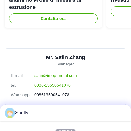
alluminio Profili di finestra di
rivestit
estrusione
Contatto ora
Mr. Safin Zhang
Manager
E-mail:
safin@intop-metal.com
tel:
0086-13590541078
Whatsapp:
008613590541078
Shelly
Collegamenti Rapidi