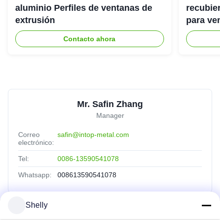
aluminio Perfiles de ventanas de
recubie
extrusión
para ve
Contacto ahora
Mr. Safin Zhang
Manager
Correo
safin@intop-metal.com
electrónico:
Tel:
0086-13590541078
Whatsapp:
008613590541078
Shelly