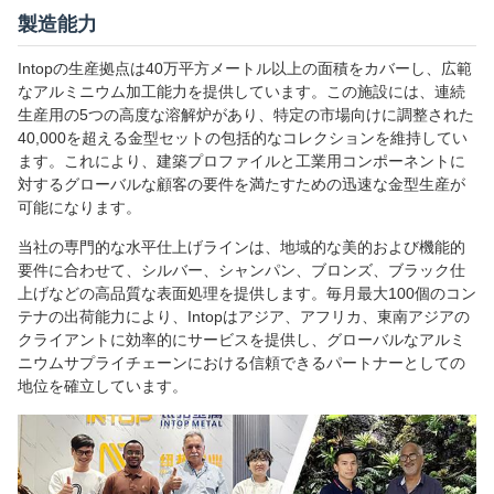
製造能力
Intopの生産拠点は40万平方メートル以上の面積をカバーし、広範
なアルミニウム加工能力を提供しています。この施設には、連続
生産用の5つの高度な溶解炉があり、特定の市場向けに調整された
40,000を超える金型セットの包括的なコレクションを維持してい
ます。これにより、建築プロファイルと工業用コンポーネントに
対するグローバルな顧客の要件を満たすための迅速な金型生産が
可能になります。
当社の専門的な水平仕上げラインは、地域的な美的および機能的
要件に合わせて、シルバー、シャンパン、ブロンズ、ブラック仕
上げなどの高品質な表面処理を提供します。毎月最大100個のコン
テナの出荷能力により、Intopはアジア、アフリカ、東南アジアの
クライアントに効率的にサービスを提供し、グローバルなアルミ
ニウムサプライチェーンにおける信頼できるパートナーとしての
地位を確立しています。