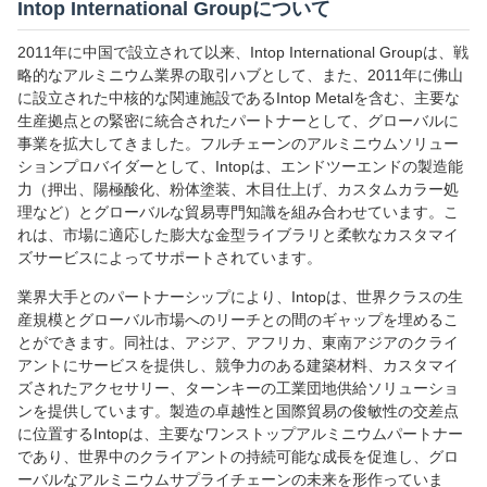
Intop International Groupについて
2011年に中国で設立されて以来、Intop International Groupは、戦
略的なアルミニウム業界の取引ハブとして、また、2011年に佛山
に設立された中核的な関連施設であるIntop Metalを含む、主要な
生産拠点との緊密に統合されたパートナーとして、グローバルに
事業を拡大してきました。フルチェーンのアルミニウムソリュー
ションプロバイダーとして、Intopは、エンドツーエンドの製造能
力（押出、陽極酸化、粉体塗装、木目仕上げ、カスタムカラー処
理など）とグローバルな貿易専門知識を組み合わせています。こ
れは、市場に適応した膨大な金型ライブラリと柔軟なカスタマイ
ズサービスによってサポートされています。
業界大手とのパートナーシップにより、Intopは、世界クラスの生
産規模とグローバル市場へのリーチとの間のギャップを埋めるこ
とができます。同社は、アジア、アフリカ、東南アジアのクライ
アントにサービスを提供し、競争力のある建築材料、カスタマイ
ズされたアクセサリー、ターンキーの工業団地供給ソリューショ
ンを提供しています。製造の卓越性と国際貿易の俊敏性の交差点
に位置するIntopは、主要なワンストップアルミニウムパートナー
であり、世界中のクライアントの持続可能な成長を促進し、グロ
ーバルなアルミニウムサプライチェーンの未来を形作っていま