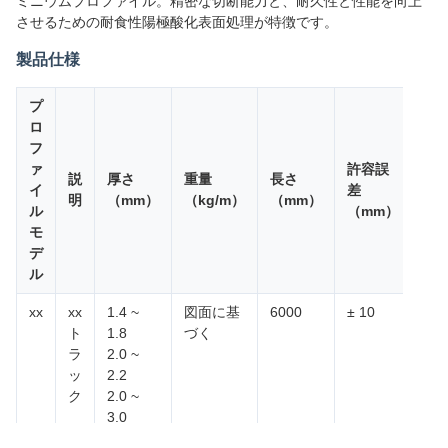
ミニウムプロファイル。精密な切断能力と、耐久性と性能を向上
させるための耐食性陽極酸化表面処理が特徴です。
製品仕様
プ
ロ
フ
ァ
許容誤
合
説
厚さ
重量
長さ
イ
差
の
明
（mm）
（kg/m）
（mm）
ル
（mm）
質
モ
デ
ル
xx
xx
1.4 ~
図面に基
6000
± 10
606
ト
1.8
づく
T5
ラ
2.0 ~
ッ
2.2
ク
2.0 ~
3.0