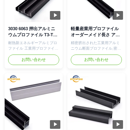
イル。高引張強度と優れた防
環境に優しいリサイクル可能
火性能を備えた、コスト効率
なアルミニウム形材。コスト
の高い国際標準アルミニウム
効率の高い国際標準アルミニ
材料から製造されています。
ウム材料から製造され、高い
互換性のあるアクセサリによ
引張強度と優れた防火性能を
3030 6063 押出アルミニ
軽量産業用プロファイル
り、ロボット保護エンクロー
備えています。互換性のある
ウムプロファイル T3-T8
オーダーメイド長さ アノ
ジャおよび鉄道輸送システム
アクセサリにより、ロボット
テンパー アルミニウムセ
ジスアルミニウムエクス
耐熱新エネルギーアルミプロ
精密挤出された工業用アルミ
での組み立てが容易になりま
保護エンクロージャおよび鉄
クション
トルーション
ファイル 工業用プロファイル
ニウム断面プロファイル,密度
す。 製品仕様 プロファイル
道車両システムでの組み立て
挤出 精密切断 生産ラインの
の高い容量 (±0.1mm) と耐磨
モデル 説明 厚さ...
が容易になります。 ...
自動化 アクセサリー 高温耐
お問い合わせ
性のある表面,自動化機器の枠
お問い合わせ
性と優れた伝導性を持つ精密
用 軽量でリサイクル可能な新
挤出された工業用アルミニウ
エネルギー産業プロファイル
ム断面プロファイル,太陽光パ
フレームの長さ 耐久性のある
ネル支架と自動化機器のフレ
アルミプロファイルで,耐老化
ームのために特別に設計され
密封剤と熱隔離構造を備えて
ています.特徴 厳格な許容度
おり,農業温室用途のために特
(±0).1mm) と耐磨性のある表
別に設計されています. 製品
面により優れた性能が得られ
概要 環境に優しいリサイクル
ます 製品概要 環境に優しい
可能なアルミプロファイル 鉄
リサイクル可能なアルミプロ
道輸送車両構造や産業用用途
ファイル 鉄道輸送車両構造や
のために設計された高耐性で
産業用用途のために設計され
優れた防火性能を備えた 費用