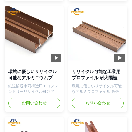
された工業用アルミニウム断
めの産業用プロファイルシー
面プロファイル,太陽光パネル
ムレス組立 耐久性のあるアル
支架と自動化機器のフレーム
ミプロファイルで,耐老化密封
のために特別に設計されてい
剤と熱隔離構造を備えており,
ます.特徴 厳格な許容度
農業温室用途のために特別に
(±0).1mm) と耐磨性のある表
設計されています. 製品概要
面により優れた性能が得られ
環境に優しいリサイクル可能
ます 製品概要 環境に優しい
なアルミプロファイル 鉄道輸
リサイクル可能なアルミプロ
送車両構造や産業用用途のた
ファイル 鉄道輸送車両構造や
めに設計された高耐性で優れ
産業用用途のために設計され
た防火性能を備えた 費用対効
た高耐性で優れた防火性能を
果の高い国際標準のアルミニ
備えた 費用対効果の高い国際
ウム材料で製造互換性のある
環境に優しいリサイクル
リサイクル可能な工業用
標準のアルミニウム材料で製
アクセサリーにより,ロボット
可能なアルミニウムプロ
プロファイル 耐火陽極酸
造互換性のあるアクセサリー
保護装置や鉄道輸送システム
ファイル 高い引張強度ア
化アルミニウムプロファ
鉄道輸送車両構造用エコフレ
環境に優しいリサイクル可能
により,ロボット保護装置や鉄
に簡単に組み立てることがで
ルミニウム押出材
イル
ンドリーリサイクル可能アル
なアルミプロファイル,高張力
道輸送システムに簡単に組み
きます. 製品仕様 プ...
ミニウムプロファイル 鉄道輸
強さと火災防止性能 リサイク
立...
送車両構造用高引張強度と耐
お問い合わせ
ル可能な産業用プロファイル
お問い合わせ
火性能を備えたエコフレンド
鉄道輸送車両の火災防止構造
リーリサイクル可能アルミニ
物 高品質の6065-T5 アルミプ
ウムプロファイル 高引張強度
ロファイル 窓,ドア,建物向け
と優れた耐火性能を備えた、
に設計されています厳密な切
費用対効果の高い国際標準ア
断能力と耐腐蝕性のあるアノ