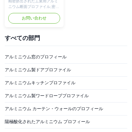
精密挤出された工業用アルミ
道輸送システムに簡単に組み
簡単に組み立てることができ
ニウム断面プロファイル,密度
立てることができます. ...
ます. 製品仕様 ...
の高い容量 (±0.1mm) と耐磨
性のある表面,自動化機器の枠
お問い合わせ
用 工業用プロファイル 倉庫
棚システムのための高負荷 -
負荷能力 耐久性のあるアルミ
すべての部門
プロファイルで,耐老化密封剤
と熱隔離構造を備えており,農
業温室用途のために特別に設
アルミニウム窓のプロフィール
計されています. 製品概要 環
境に優しいリサイクル可能な
アルミプロファイル 鉄道輸送
アルミニウム製ドアプロファイル
車両構造や産業用用途のため
に設計された高耐性で優れた
アルミニウムキッチンプロファイル
防火性能を備えた 費用対効果
の高い国際標準のアルミニウ
アルミニウム製ワードローブプロファイル
ム材料で製造互換性のあるア
クセサリーにより,ロボット保
護装置や鉄道輸送システムに
アルミニウム カーテン・ウォールのプロフィール
簡単に組み立てることができ
ます. 製品仕様 ...
陽極酸化されたアルミニウム プロフィール