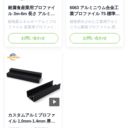
た高耐性で優れた防火性能を
対効果の高い国際標準のアル
備えた 費用対効果の高い国際
ミニウム材料で製造互換性の
耐腐食産業用プロファイ
6063 アルミニウム合金工
標準のアルミニウム材料で製
あるアクセサリーにより,ロボ
ル 3m-6m 長さ アルミ断
業プロファイル T5 標準ア
造互換性のあるアクセサリー
ット保護装置や鉄道輸送シス
面プロファイル
ルミニウムエクストルー
耐熱新エネルギーアルミプロ
精密挤出された工業用アルミ
により,ロボット保護装置や鉄
テムに簡単に組み立てること
ションプロファイル
ファイル 産業用プロファイル
ニウム断面プロファイル,密度
道輸送システムに簡単に...
ができます. 製品仕...
腐食防止機械機器部品 高温耐
の高い容量 (±0.1mm) と耐磨
性と優れた伝導性を持つ精密
お問い合わせ
性のある表面,自動化機器の枠
お問い合わせ
挤出された工業用アルミニウ
用 工業用プロファイル 耐磨
ム断面プロファイル,太陽光パ
性 耐磨性 表面自動化 機器の
ネル支架と自動化機器のフレ
フレーム 耐久性のあるアルミ
ームのために特別に設計され
プロファイルで,耐老化密封剤
ています.特徴 厳格な許容度
と熱隔離構造を備えており,農
(±0).1mm) と耐磨性のある表
業温室用途のために特別に設
面により優れた性能が得られ
計されています. 製品概要 環
ます 製品概要 環境に優しい
境に優しいリサイクル可能な
リサイクル可能なアルミプロ
アルミプロファイル 鉄道輸送
ファイル 鉄道輸送車両構造や
車両構造や産業用用途のため
産業用用途のために設計され
に設計された高耐性で優れた
た高耐性で優れた防火性能を
防火性能を備えた 費用対効果
備えた 費用対効果の高い国際
の高い国際標準のアルミニウ
標準のアルミニウム材料で製
ム材料で製造互換性のあるア
カスタムアルミプロファ
造互換性のあるアクセサリー
クセサリーにより,ロボット保
イル 1.0mm-1.4mm 厚さ
により,ロボット保護装置や鉄
護装置や鉄道輸送システムに
建築用アルミ押出材