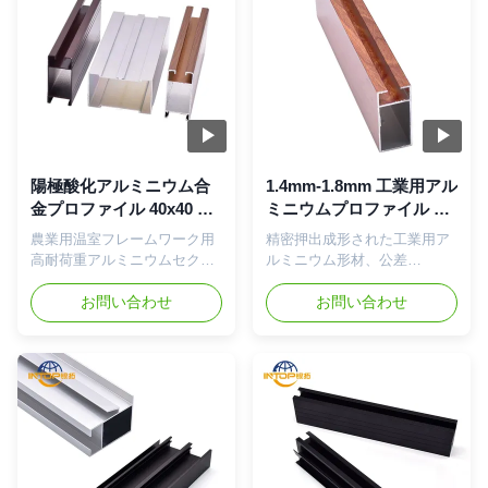
ルミニウム材料。ロボット保
イド化表面処理により,厳しい
護エンクロージャおよび鉄道
環境での耐久性と性能が向上
輸送用途での組み立てを容易
します. 製品仕様 プロファイ
にする互換性のあるアクセサ
ルのモデル 記述 厚さ (mm) 体
リで設計されています。 製品
重 (kg/m) 長さ (mm) 容量
仕様 プロファイルモデル 説
(mm) 合金熱度 表面処理 量
明 厚さ（mm） 重量（kg/m）
(pcs) CBM/BUNDLE
長さ（mm） 許容誤差
PCS/BUNDLE CBM xx につ
（mm） 合金の温度 表面処理
いて xx トラック 1.4 ~ 182.0
陽極酸化アルミニウム合
1.4mm-1.8mm 工業用アル
数量（個） CBM/BUNDLE
~ 222.0 ~ 30 図面に...
金プロファイル 40x40 カ
ミニウムプロファイル ア
PCS/BUNDLE CBM xx xx ト
スタムアルミニウムプロ
ノイドアルミニウム構造
農業用温室フレームワーク用
精密押出成形された工業用ア
ラック 1.4 ~ 1.8 2.0 ...
ファイル
プロファイル
高耐荷重アルミニウムセクシ
ルミニウム形材、公差
ョン 建築用合金陽極酸化表面
（±0.1mm）が厳しく、耐摩
工業用プロファイルカスタム
お問い合わせ
耗性表面を備え、自動化装置
お問い合わせ
長 農業用温室用途向けに特別
フレームに使用 工業用アルミ
に設計された、経年劣化防止
ニウム形材 陽極酸化コーティ
シーラントと断熱構造を備え
ング 化学プラント配管サポー
た耐久性のあるアルミニウム
ト 農業用温室用途に特化して
プロファイル。 製品概要 鉄
設計された、耐老化性シーラ
道輸送用キャリッジ構造およ
ントと断熱構造を備えた耐久
び工業用途向けに設計され
性のあるアルミニウム形材。
た、環境に優しいリサイクル
製品概要 鉄道車両構造および
可能なアルミニウムプロファ
工業用途向けに設計された、