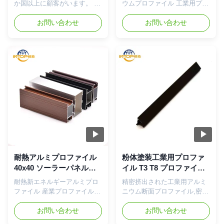
プロフィール
6063 工業用プロファイル
か国以上に顧客がいます。 私
ウムプロファイル 工業用プロ
たちが創業以来守り続けてき
ファイル 高温耐性 優れた導
たのは、 顧客第一のサービス
お問い合わせ
電性 ソーラーパネルフレーム
お問い合わせ
姿勢により、顧客の信頼と賞
高精度押出成形された工業用
賛を獲得しました。 心地よい
アルミニウムセクションプロ
協力的な雰囲気の中で、多く
ファイル。高温耐性と優れた
のプロジェクトが完了しまし
導電性を備え、ソーラーパネ
た。 材質と気質 アルミニウ
ルブラケットや自動化装置フ
ム合金 6063-T5、6061-T6 フ
レーム用に特別に設計されて
ィルム規格 アルマイト：7～
います。タイトな公差
23μ、粉体塗装：60～120μ、
（±0.1mm）と耐摩耗性表面
電気泳動膜：12～25μ。 色 シ
を備え、優れた性能を発揮し
ルバー、シャンパン、ブロン
ます。 製品概要 鉄道車両構
ズ、ゴールデン、ブラック、
造や工業用途向けに設計され
サンドコーティング、陽極酸
た、環境に優しいリサイクル
化酸およびアルカリまたはカ
可能なアルミニウムプロファ
スタマイズ。 応用 建築と建
イル。コスト効率の高い国際
耐熱アルミプロファイル
粉体塗装工業用プロファ
設と装飾。 プロファイルの種
標準アルミニウム材料で作ら
40x40 ソーラーパネルブ
イル T3 T8 プロファイル
類 Tスロットアルミニウムプ
れており、高い引張強度と優
ラケット用
セクション アルミニウム
耐熱新エネルギーアルミプロ
精密挤出された工業用アルミ
ロファイル...
れた防火性能を備えていま
ファイル 産業プロファイル
ニウム断面プロファイル,密度
す。互換性のあるアクセサリ
高温耐性 優れた導電性 太陽
の高い容量 (±0.1mm) と耐磨
ーにより、ロボット保護...
光パネルフレーム 高温耐性と
お問い合わせ
性のある表面,自動化機器の枠
お問い合わせ
優れた伝導性を持つ精密挤出
用 電子機器のホイジングのた