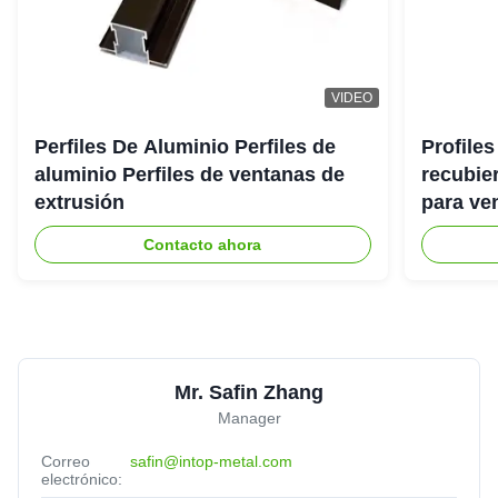
VIDEO
Perfiles De Aluminio Perfiles de
Profiles
aluminio Perfiles de ventanas de
recubie
extrusión
para ve
Contacto ahora
Mr. Safin Zhang
Manager
Correo
safin@intop-metal.com
electrónico: