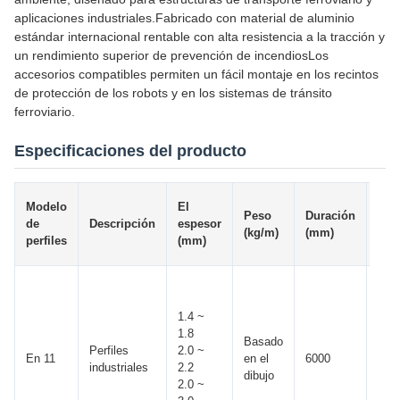
aplicaciones industriales.Fabricado con material de aluminio
estándar internacional rentable con alta resistencia a la tracción y
un rendimiento superior de prevención de incendiosLos
accesorios compatibles permiten un fácil montaje en los recintos
de protección de los robots y en los sistemas de tránsito
ferroviario.
Especificaciones del producto
El v
Modelo
El
Peso
Duración
de l
de
Descripción
espesor
(kg/m)
(mm)
emi
perfiles
(mm)
de 
1.4 ~
1.8
Basado
Perfiles
2.0 ~
En 11
en el
6000
± 10
industriales
2.2
dibujo
2.0 ~