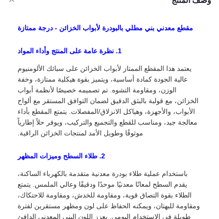
وصف المنتج
مقطع معدني بني مطلي بالبودرة لأبواب الخزائن - درجة ممتازة
1. نظرة عامة على المنتج وأداء المواد
يعتمد هذا المقطع الممتاز لأبواب الخزائن على سبائك الألومنيوم
عالية الجودة كمادة أساسية، ويتميز بقوة هيكلية ممتازة، وخفة
الوزن، ومقاومة التشوه. تم تصميمه خصيصًا لأنظمة أبواب
الخزائن، مع قولبة بالبثق الدقيق لضمان التوافق المستقر مع ألواح
الأبواب، والأجهزة، وهياكل الانزلاق/المفصلات. يتمتع المقطع بأداء
معالجة جيد، ومناسب للقطع والتجميع والتركيب، ويوفر حلاً إطارياً
موثوقًا وطويل الأمد لمنتجات الخزائن الراقية.
2. طلاء السطح وميزات المظهر
باستخدام عملية طلاء بودرة معدنية متقدمة بالكهرباء الساكنة،
يقدم السطح لمعانًا معدنيًا موحدًا ودقيقًا وعالي الملمس. يتمتع
الطلاء بقوة التصاق قوية، ومقاومة للخدش، ومقاومة للاحتكاك،
ومقاومة للبهتان، ويمكنه الحفاظ على لون ومظهر مستقرين لفترة
طويلة في الاستخدام اليومي. يعزز اللون البني المعدني الدافئ