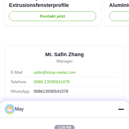
Extrusionsfensterprofile
Alumini
Kontakt jetzt
Mr. Safin Zhang
Manager
E-Mail:
safin@intop-metal.com
Telefone:
0086-13590541078
WhatsApp:
008613590541078
May
Schnelle Verbindungen
1:35 PM
Startseite