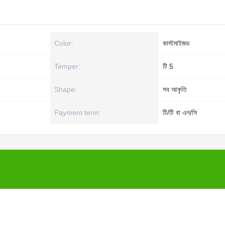
Color:
কাস্টমাইজড
Temper:
টি 5
Shape:
সব আকৃতি
Payment term:
টি/টি বা এল/সি