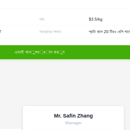
দাম:
$3.5/kg
ি
সরবরাহের ক্ষমতা:
প্রতি মাসে 20 টিরও বেশি পাত্
এ
খ
ন
ই
অ
ন
ু
স
ন
্
ধ
া
ন
ক
র
ু
ন
Mr. Safin Zhang
Manager