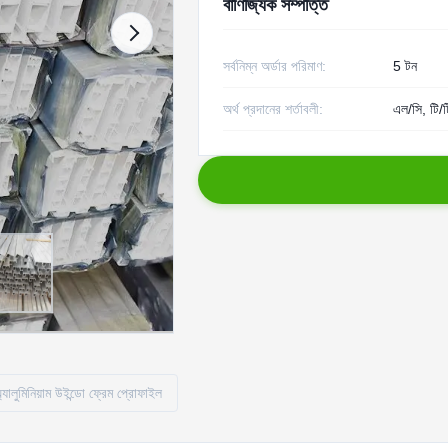
বাণিজ্যিক সম্পত্তি
সর্বনিম্ন অর্ডার পরিমাণ:
5 টন
অর্থ প্রদানের শর্তাবলী:
এল/সি, টি/ট
্যালুমিনিয়াম উইন্ডো ফ্রেম প্রোফাইল