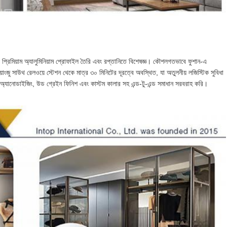
রিমিয়াম অ্যালুমিনিয়াম প্রোফাইল তৈরি এবং রপ্তানিতে বিশেষজ্ঞ। কৌশলগতভাবে ফুশান-এ
গুয়াংজু সাউথ রেলওয়ে স্টেশন থেকে মাত্র ৩০ মিনিটের দূরত্বে অবস্থিত, যা অতুলনীয় লজিস্টিক সুবিধা
়িং, অ্যানোডাইজিং, উড গ্রেইন ফিনিশ এবং কাস্টম কালার সহ এন্ড-টু-এন্ড সমাধান সরবরাহ করি।