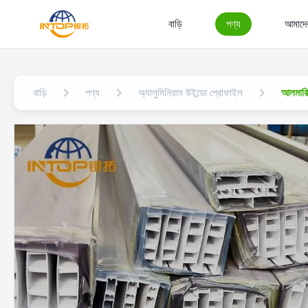
বাড়ি
পণ্য
আমাদের
বাড়ি
পণ্য
অ্যালুমিনিয়াম উইন্ডো প্রোফাইল
আলমারির