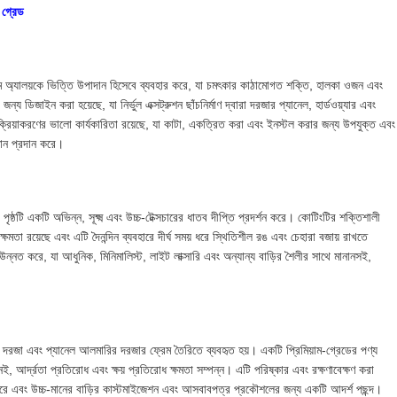
 গ্রেড
়াম অ্যালয়কে ভিত্তি উপাদান হিসেবে ব্যবহার করে, যা চমৎকার কাঠামোগত শক্তি, হালকা ওজন এবং
য ডিজাইন করা হয়েছে, যা নির্ভুল এক্সট্রুশন ছাঁচনির্মাণ দ্বারা দরজার প্যানেল, হার্ডওয়্যার এবং
ক্রিয়াকরণের ভালো কার্যকারিতা রয়েছে, যা কাটা, একত্রিত করা এবং ইনস্টল করার জন্য উপযুক্ত এবং
াধান প্রদান করে।
পৃষ্ঠটি একটি অভিন্ন, সূক্ষ্ম এবং উচ্চ-টেক্সচারের ধাতব দীপ্তি প্রদর্শন করে। কোটিংটির শক্তিশালী
ধ ক্ষমতা রয়েছে এবং এটি দৈনন্দিন ব্যবহারে দীর্ঘ সময় ধরে স্থিতিশীল রঙ এবং চেহারা বজায় রাখতে
ন্নত করে, যা আধুনিক, মিনিমালিস্ট, লাইট লাক্সারি এবং অন্যান্য বাড়ির শৈলীর সাথে মানানসই,
দরজা এবং প্যানেল আলমারির দরজার ফ্রেম তৈরিতে ব্যবহৃত হয়। একটি প্রিমিয়াম-গ্রেডের পণ্য
, আর্দ্রতা প্রতিরোধ এবং ক্ষয় প্রতিরোধ ক্ষমতা সম্পন্ন। এটি পরিষ্কার এবং রক্ষণাবেক্ষণ করা
ে এবং উচ্চ-মানের বাড়ির কাস্টমাইজেশন এবং আসবাবপত্র প্রকৌশলের জন্য একটি আদর্শ পছন্দ।