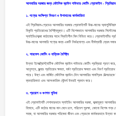
আলমারির দরজার জন্য মেটালিক ব্রাউন পাউডার কোটিং প্রোফাইল - প্রিমিয়াম
১. পণ্যের সংক্ষিপ্ত বিবরণ ও উপাদানের কার্যকারিতা
এই প্রিমিয়াম-গ্রেডের আলমারির দরজার প্রোফাইলটি উচ্চ-মানের অ্যালুমিনিয
বিকৃতি প্রতিরোধের বৈশিষ্ট্যযুক্ত। এটি বিশেষভাবে আলমারির দরজার সিস্টেমের জন্
স্লাইডিং/কব্জা কাঠামোর সাথে স্থিতিশীল মিল নিশ্চিত করে। প্রোফাইলটির প্র
উচ্চ-মানের আলমারি পণ্যের জন্য একটি নির্ভরযোগ্য এবং দীর্ঘস্থায়ী ফ্রেম সম
২. সারফেস কোটিং ও বাহ্যিক বৈশিষ্ট্য
উন্নত ইলেক্ট্রোস্ট্যাটিক মেটালিক ব্রাউন পাউডার কোটিং প্রক্রিয়া গ্রহণ করে, 
আনুগত্য, স্ক্র্যাচ প্রতিরোধ ক্ষমতা, ঘর্ষণ প্রতিরোধ ক্ষমতা এবং বিবর্ণ প্রতিরো
পারে। উষ্ণ এবং মার্জিত মেটালিক ব্রাউন টোন আলমারির সামগ্রিক টেক্সচারকে উ
ব্যবহারিকতা এবং আলংকারিক সৌন্দর্য উভয়ই প্রদান করে।
৩. প্রয়োগ ও গুণগত সুবিধা
এই প্রোফাইলটি পেশাদারভাবে স্লাইডিং আলমারির দরজা, কব্জাযুক্ত আলমারির 
হিসাবে, এটি কঠোর মানের মান মেনে চলে, পরিবেশ সুরক্ষা, কোনো বিশেষ গন্ধ নেই
সহজ, যা আলমারির দরজার পরিষেবা জীবন এবং গ্রেডকে কার্যকরভাবে উন্নত কর