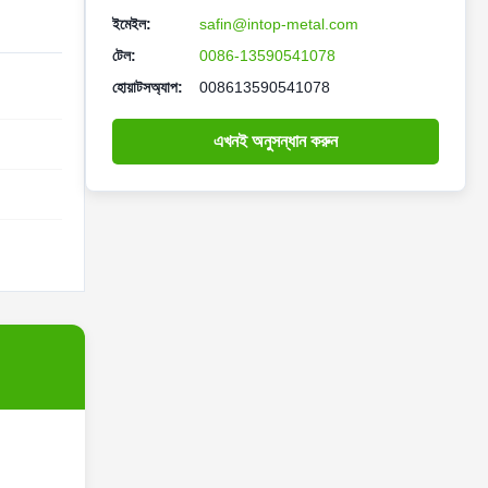
ইমেইল:
safin@intop-metal.com
টেল:
0086-13590541078
হোয়াটসঅ্যাপ:
008613590541078
এখনই অনুসন্ধান করুন