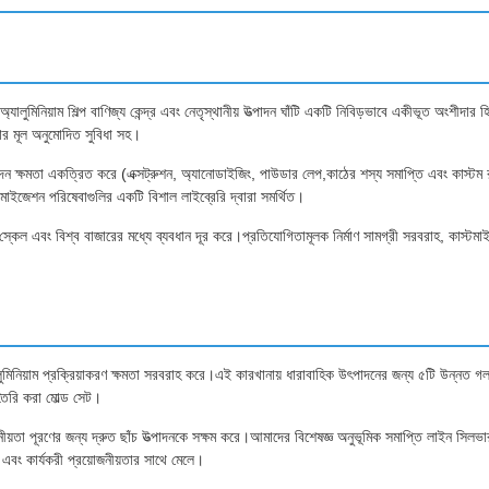
ুমিনিয়াম শিল্প বাণিজ্য কেন্দ্র এবং নেতৃস্থানীয় উত্পাদন ঘাঁটি একটি নিবিড়ভাবে একীভূত অংশীদার 
ার মূল অনুমোদিত সুবিধা সহ।
ত্পাদন ক্ষমতা একত্রিত করে (এক্সট্রুশন, অ্যানোডাইজিং, পাউডার লেপ,কাঠের শস্য সমাপ্তি এবং কাস্টম
্টমাইজেশন পরিষেবাগুলির একটি বিশাল লাইব্রেরি দ্বারা সমর্থিত।
 স্কেল এবং বিশ্ব বাজারের মধ্যে ব্যবধান দূর করে।প্রতিযোগিতামূলক নির্মাণ সামগ্রী সরবরাহ, কাস্টম
ুমিনিয়াম প্রক্রিয়াকরণ ক্ষমতা সরবরাহ করে।এই কারখানায় ধারাবাহিক উৎপাদনের জন্য ৫টি উন্নত গল
 তৈরি করা মোল্ড সেট।
নীয়তা পূরণের জন্য দ্রুত ছাঁচ উত্পাদনকে সক্ষম করে।আমাদের বিশেষজ্ঞ অনুভূমিক সমাপ্তি লাইন সিলভা
িক এবং কার্যকরী প্রয়োজনীয়তার সাথে মেলে।