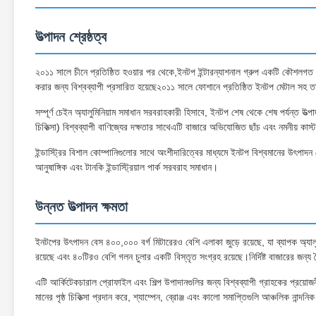
উত্পাদন শ্রেষ্ঠত্ব
২০১১ সালে চীনে প্রতিষ্ঠিত হওয়ার পর থেকে,ইনটপ ইন্টারন্যাশনাল গ্রুপ একটি কৌশলগত অ্যাল
করার জন্য বিশ্বব্যাপী প্রসারিত হয়েছে২০১১ সালে ফোশানে প্রতিষ্ঠিত ইনটপ মেটাল সহ ত
সম্পূর্ণ চেইন অ্যালুমিনিয়াম সমাধান সরবরাহকারী হিসাবে, ইনটপ শেষ থেকে শেষ পর্যন্ত উ
চিকিত্সা) বিশ্বব্যাপী বাণিজ্যের দক্ষতার সাথেএটি বাজারে অভিযোজিত ছাঁচ এবং নমনীয় কাস
ইন্ডাস্ট্রির বিশাল কোম্পানিগুলোর সাথে অংশীদারিত্বের মাধ্যমে ইনটপ বিশ্বমানের উৎপাদন
আনুষাঙ্গিক এবং টানকি ইন্ডাস্ট্রিয়াল পার্ক সরবরাহ সমাধান।
উন্নত উত্পাদন ক্ষমতা
ইনটপের উৎপাদন বেস ৪০০,০০০ বর্গ মিটারেরও বেশি এলাকা জুড়ে রয়েছে, যা ব্যাপক অ্যাল
রয়েছে এবং ৪০টিরও বেশি গলন চুলার একটি বিস্তৃত সংগ্রহ রয়েছে।নির্দিষ্ট বাজারের জন্য
এটি আর্কিটেকচারাল প্রোফাইল এবং শিল্প উপাদানগুলির জন্য বিশ্বব্যাপী গ্রাহকের প্রয়োজ
মানের পৃষ্ঠ চিকিত্সা প্রদান করে, শ্যাম্পেন, ব্রোঞ্জ এবং কালো সমাপ্তিগুলি আঞ্চলিক নান্দন