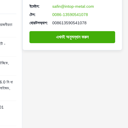
ইমেইল:
safin@intop-metal.com
টেল:
0086-13590541078
হোয়াটসঅ্যাপ:
008613590541078
়োজনীয়তা
এখনই অনুসন্ধান করুন
টি -
ঐচ্ছিক,
চ 6.0 মি বা
্টমাইজড,
01