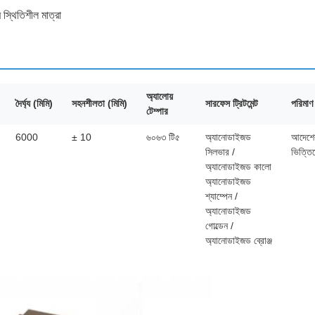
 স্থিতিশীল মাত্রা
অ্যালোয়
দৈর্ঘ্য (মিমি)
সহনশীলতা (মিমি)
সারফেস ট্রিটমেন্ট
পরিমাণ
টেম্পার
6000
± 10
৬০৬৩ টি৫
অ্যানোডাইজড
আদেশে
সিলভার /
ভিত্তি
অ্যানোডাইজড কালো
অ্যানোডাইজড
শ্যাম্পেন /
অ্যানোডাইজড
গোল্ডেন /
অ্যানোডাইজড ব্রোঞ্জ