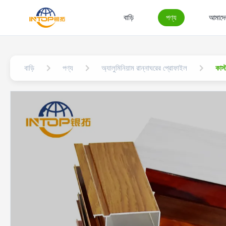
বাড়ি
পণ্য
আমাদের
বাড়ি
পণ্য
অ্যালুমিনিয়াম রান্নাঘরের প্রোফাইল
কাস