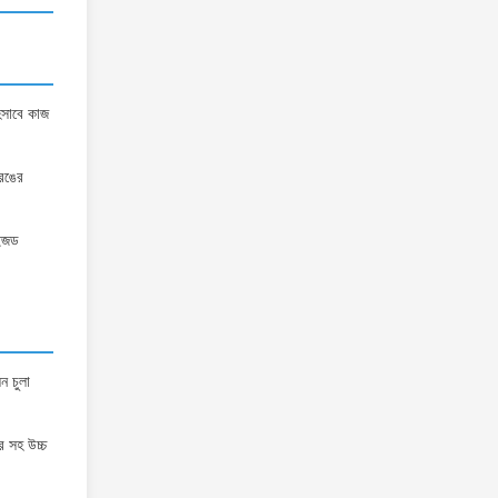
হিসাবে কাজ
 রঙের
াইজড
ন চুলা
র সহ উচ্চ