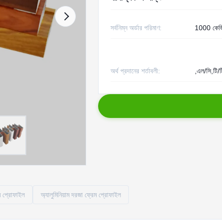
সর্বনিম্ন অর্ডার পরিমাণ:
1000 কেজ
অর্থ প্রদানের শর্তাবলী:
,এল/সি,টি/ট
াম প্রোফাইল
অ্যালুমিনিয়াম দরজা ফ্রেম প্রোফাইল