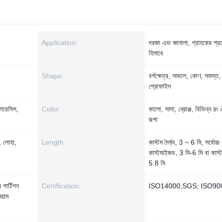
Application:
দরজা এবং জানালা, গ্রাহকের প্রয
হিসাবে
Shape:
বর্গক্ষেত্র, সমতল, কোণ, সমস্ত, 
প্রোফাইল
ফোরেসিস,
Color:
কালো, সাদা, ব্রোঞ্জ, বিভিন্ন রং 
রূপা
, লোহা,
Length:
কাস্টম দৈর্ঘ্য, 3 ~ 6 মি, সর্বোচ্
কাস্টমাইজড, 3 মি-6 মি বা কাস
5.8 মি
পার্টিশন
Certification:
ISO14000,SGS; ISO90
য়াম