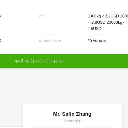
ি
দাম:
3000kg＜3.2USD 100
＜2.8USD 20000kg＜
2.5USD
ি
সরবরাহের ক্ষমতা:
30 পাত্র/মাস
এ
খ
ন
ই
অ
ন
ু
স
ন
্
ধ
া
ন
ক
র
ু
ন
Mr. Safin Zhang
Manager