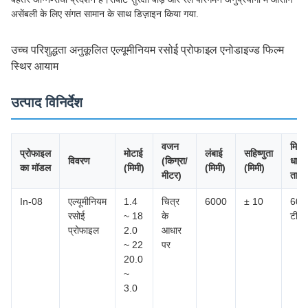
असेंबली के लिए संगत सामान के साथ डिज़ाइन किया गया.
उच्च परिशुद्धता अनुकूलित एल्यूमीनियम रसोई प्रोफाइल एनोडाइज्ड फिल्म
स्थिर आयाम
उत्पाद विनिर्देश
वजन
मिश्र
प्रोफाइल
मोटाई
लंबाई
सहिष्णुता
विवरण
(किग्रा/
धातु 
का मॉडल
(मिमी)
(मिमी)
(मिमी)
मीटर)
तापम
In-08
एल्यूमीनियम
1.4
चित्र
6000
± 10
606
रसोई
~ 18
के
टी5
प्रोफाइल
2.0
आधार
~ 22
पर
20.0
~
3.0