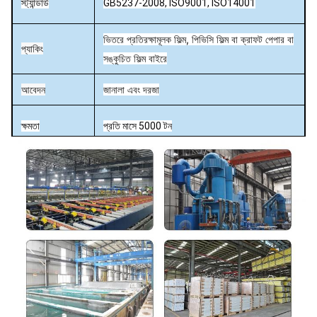
স্ট্যান্ডার্ড
GB5237-2008, ISO9001, ISO14001
ভিতরে প্রতিরক্ষামূলক ফিল্ম, পিভিসি ফিল্ম বা ক্রাফট পেপার বা
প্যাকিং
সঙ্কুচিত ফিল্ম বাইরে
আবেদন
জানালা এবং দরজা
ক্ষমতা
প্রতি মাসে 5000 টন
মিল / অ্যানোডাইজিং (অক্সিডেশন) / স্যান্ড ব্লাস্টিং / পাউডার
সারফেস ফিনিশ
আবরণ / ইলেক্ট্রোফোরেসিস / পিভিডিএফকোটিং / কাঠের
প্রভাব।