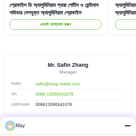
প্রোফাইল ডি অ্যালুমিনিয়াম প্যারা পোর্টাস ও ভেন্টানাস
অ্যালুমিনিয
পাউডার লেপযুক্ত অ্যালুমিনিয়াম প্রোফাইল
অ্যালুমিনিয়
এখনই যোগাযোগ করুন
Mr. Safin Zhang
Manager
ইমেইল:
safin@intop-metal.com
টেল:
0086-13590541078
হোয়াটসঅ্যাপ:
008613590541078
May
দ্রুত লিঙ্ক