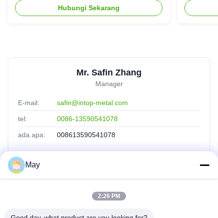
Hubungi Sekarang
Mr. Safin Zhang
Manager
E-mail:
safin@intop-metal.com
tel:
0086-13590541078
ada apa:
008613590541078
May
Tautan Cepat
2:26 PM
Rumah
Produk
Good day, what product are you looking for?