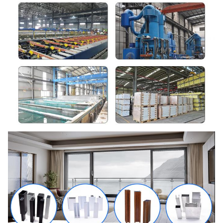
Mill / Anodizing (oksidasi) / Sand blasting /
Permukaan
Powder Coating / Elektroforesis /
Selesai
PVDFCoating / Efek kayu.