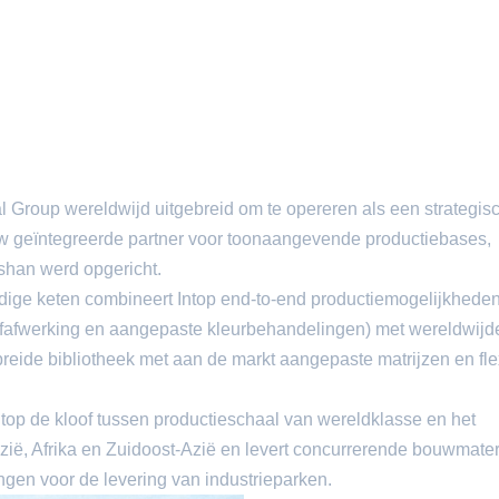
nal Group wereldwijd uitgebreid om te opereren als een strategis
w geïntegreerde partner voor toonaangevende productiebases,
oshan werd opgericht.
edige keten combineert Intop end-to-end productiemogelijkhede
rfafwerking en aangepaste kleurbehandelingen) met wereldwijd
reide bibliotheek met aan de markt aangepaste matrijzen en fle
ntop de kloof tussen productieschaal van wereldklasse en het
Azië, Afrika en Zuidoost-Azië en levert concurrerende bouwmater
gen voor de levering van industrieparken.