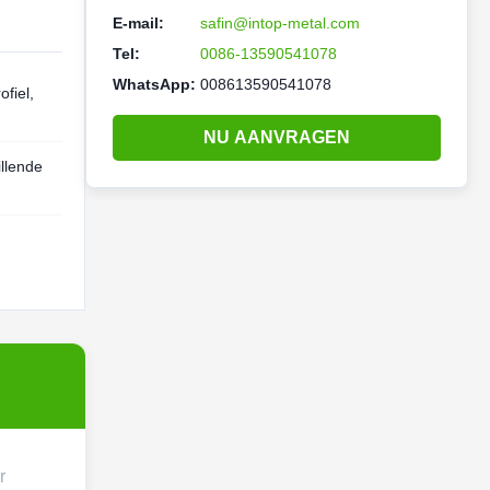
E-mail:
safin@intop-metal.com
Tel:
0086-13590541078
WhatsApp:
008613590541078
ofiel,
NU AANVRAGEN
illende
r