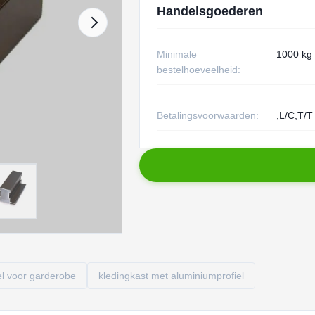
Handelsgoederen
Minimale
1000 kg
bestelhoeveelheid:
Betalingsvoorwaarden:
,L/C,T/T
el voor garderobe
kledingkast met aluminiumprofiel