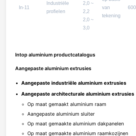
Industriële
2,0 ~
In-11
van
600
profielen
2,2
tekening
2,0 ~
3,0
Intop aluminium productcatalogus
Aangepaste aluminium extrusies
Aangepaste industriële aluminium extrusies
Aangepaste architecturale aluminium extrusies
Op maat gemaakt aluminium raam
Aangepaste aluminium sluiter
Op maat gemaakte aluminium dakpanelen
Op maat gemaakte aluminium raamkozijnen