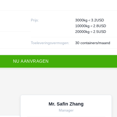
Prijs:
3000kg＜3.2USD
10000kg＜2.8USD
20000kg＜2.5USD
Toeleveringsvermogen:
30 containers/maand
N
U
A
A
N
V
R
A
G
E
N
Mr. Safin Zhang
Manager