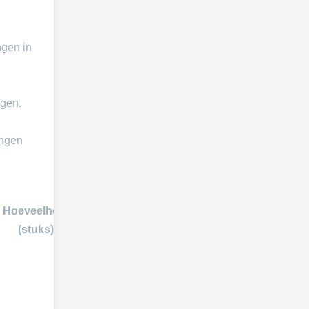
ngen in
ngen.
ingen
Hoeveelheid
(stuks)