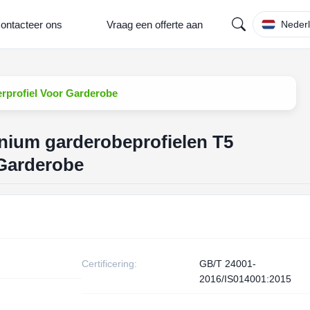
ontacteer ons
Vraag een offerte aan
Neder
rprofiel Voor Garderobe
nium garderobeprofielen T5
 Garderobe
Certificering:
GB/T 24001-
2016/IS014001:2015