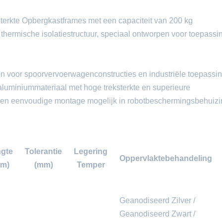
sterkte Opbergkastframes met een capaciteit van 200 kg
thermische isolatiestructuur, speciaal ontworpen voor toepassi
pen voor spoorvervoerwagenconstructies en industriële toepassi
d aluminiummateriaal met hoge treksterkte en superieure
ken eenvoudige montage mogelijk in robotbeschermingsbehuiz
gte
Tolerantie
Legering
Oppervlaktebehandeling
m)
(mm)
Temper
Geanodiseerd Zilver /
Geanodiseerd Zwart /