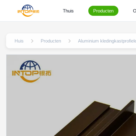
Thuis
Producten
O
Huis
Producten
Aluminium kledingkastprofiel