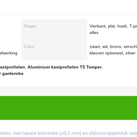
Shape:
Vierkant, plat, hoek, T-pr
alles
Color:
zwart, wit, brons, versch
safwerking
kleuren optioneel, zilver
astprofielen
,
Aluminium kastprofielen T5 Temper
,
r garderobe
ielen, met nauwe tolerantie (±0,1 mm) en slijtvast oppervlak voo