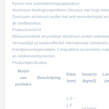
frames voor automatiseringsapparatuur
Aluminium kledingkastprofielen Structuur met hoge trek
Duurzaam aluminium profiel met anti-verouderingskit en 
de landbouwkas.
Productoverzicht
Milieuvriendelijk recyclebaar aluminium profiel ontwor
Vervaardigd uit kosteneffectief internationaal standaar
brandpreventieprestaties. Compatibele accessoires ma
en raildoorvoersystemen.
Productspecificaties
Model
Dikte
Gewicht
Len
van
Beschrijving
(mm)
(kg/m2)
(m
profielen
1,4 ~
1,8
op basis