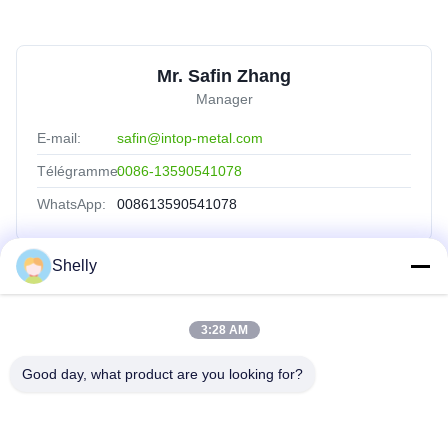
Mr. Safin Zhang
Manager
E-mail:
safin@intop-metal.com
Télégramme:
0086-13590541078
WhatsApp:
008613590541078
Shelly
Liens Rapides
3:28 AM
Aperçu
Produits
Good day, what product are you looking for?
A Propos De Nous
Visite D'usine
Contrôle De La Qualité