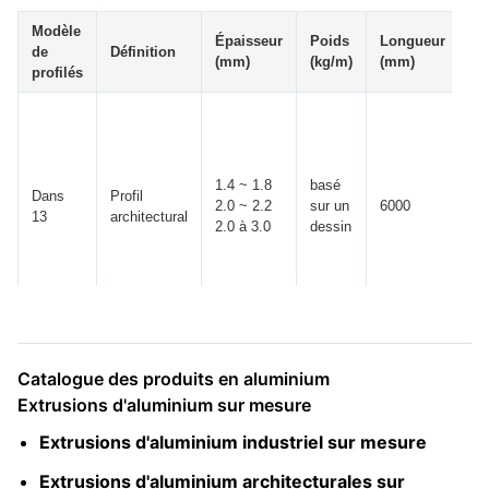
Modèle
Épaisseur
Poids
Longueur
To
de
Définition
(mm)
(kg/m)
(mm)
(
profilés
1.4 ~ 1.8
basé
Dans
Profil
2.0 ~ 2.2
sur un
6000
± 
13
architectural
2.0 à 3.0
dessin
Catalogue des produits en aluminium
Extrusions d'aluminium sur mesure
Extrusions d'aluminium industriel sur mesure
Extrusions d'aluminium architecturales sur