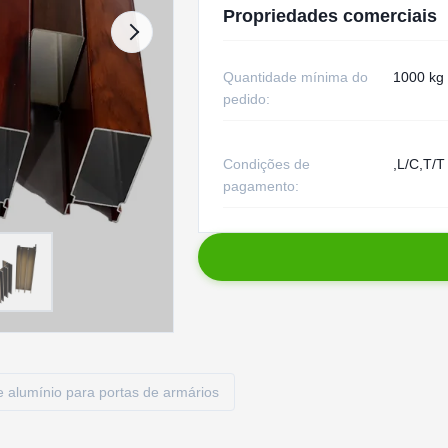
Propriedades comerciais
Quantidade mínima do
1000 kg
pedido:
Condições de
,L/C,T/T
pagamento:
de alumínio para portas de armários