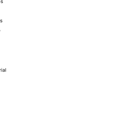
os
as
o
ial