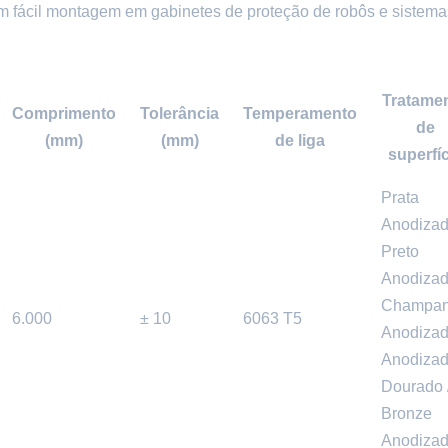
m fácil montagem em gabinetes de proteção de robôs e sistema
Tratame
Comprimento
Tolerância
Temperamento
de
(mm)
(mm)
de liga
superfíc
Prata
Anodizad
Preto
Anodizad
Champa
6.000
± 10
6063 T5
Anodizad
Anodiza
Dourado 
Bronze
Anodiza