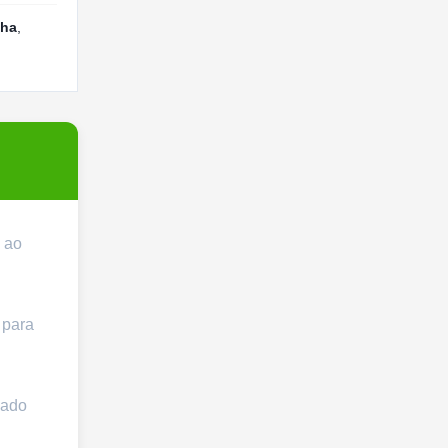
nha
,
e ao
 para
cado