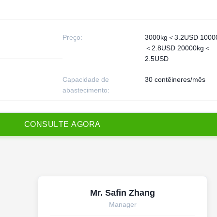
Preço:
3000kg＜3.2USD 1000
＜2.8USD 20000kg＜
2.5USD
Capacidade de
30 contêineres/mês
abastecimento:
C
O
N
S
U
L
T
E
A
G
O
R
A
Mr. Safin Zhang
Manager