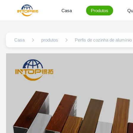
Casa
Produtos
Qu
Casa
produtos
Perfis de cozinha de alumínio