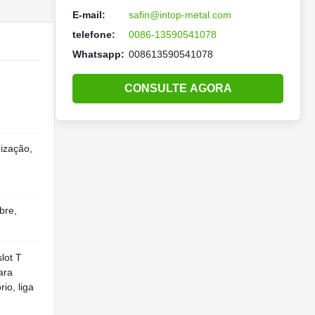
E-mail:
safin@intop-metal.com
telefone:
0086-13590541078
Whatsapp:
008613590541078
CONSULTE AGORA
ização,
bre,
slot T
ara
rio, liga