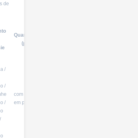
s de
nto
Quantidade
(pcs)
ie
a /
o /
nhe
com base
o /
em pedidos
do
/
do