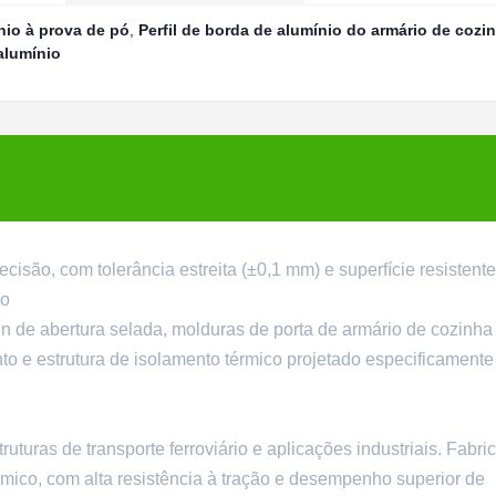
nio à prova de pó
,
Perfil de borda de alumínio do armário de cozi
alumínio
ecisão, com tolerância estreita (±0,1 mm) e superfície resistent
ão
gn de abertura selada, molduras de porta de armário de cozinha
to e estrutura de isolamento térmico projetado especificamente
truturas de transporte ferroviário e aplicações industriais. Fabri
mico, com alta resistência à tração e desempenho superior de