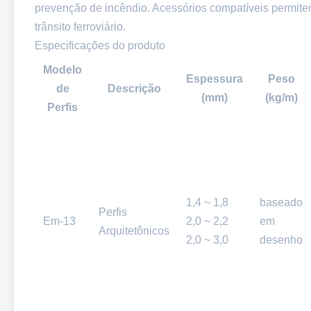
prevenção de incêndio. Acessórios compatíveis permite
trânsito ferroviário.
Especificações do produto
Modelo
Espessura
Peso
de
Descrição
(mm)
(kg/m)
Perfis
1,4 ~ 1,8
baseado
Perfis
Em-13
2,0 ~ 2,2
em
Arquitetônicos
2,0 ~ 3,0
desenho