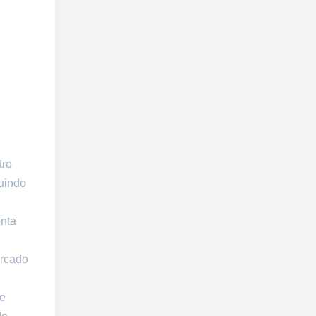
tro
luindo
onta
ercado
se