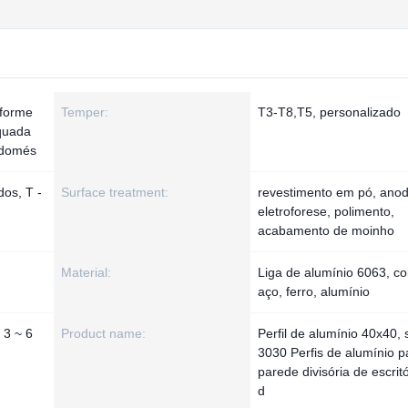
nforme
Temper:
T3-T8,T5, personalizado
equada
 domés
dos, T -
Surface treatment:
revestimento em pó, anod
eletroforese, polimento,
acabamento de moinho
Material:
Liga de alumínio 6063, co
aço, ferro, alumínio
 3 ~ 6
Product name:
Perfil de alumínio 40x40, 
3030 Perfis de alumínio p
parede divisória de escritó
d