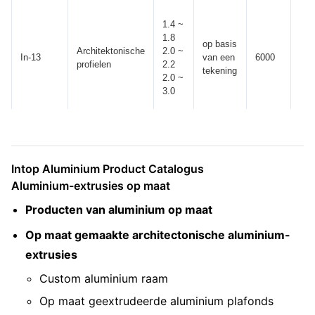
1.4 ~
1.8
op basis
Architektonische
2.0 ~
In-13
van een
6000
± 1
profielen
2.2
tekening
2.0 ~
3.0
Intop Aluminium Product Catalogus
Aluminium-extrusies op maat
Producten van aluminium op maat
Op maat gemaakte architectonische aluminium-
extrusies
Custom aluminium raam
Op maat geextrudeerde aluminium plafonds