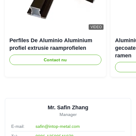
VIDEO
Perfiles De Aluminio Aluminium
Alumini
profiel extrusie raamprofielen
gecoate
ramen
Contact nu
Mr. Safin Zhang
Manager
E-mail:
safin@intop-metal.com