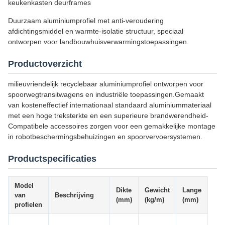
keukenkasten deurframes
Duurzaam aluminiumprofiel met anti-veroudering
afdichtingsmiddel en warmte-isolatie structuur, speciaal
ontworpen voor landbouwhuisverwarmingstoepassingen.
Productoverzicht
milieuvriendelijk recyclebaar aluminiumprofiel ontworpen voor
spoorwegtransitwagens en industriële toepassingen.Gemaakt
van kosteneffectief internationaal standaard aluminiummateriaal
met een hoge treksterkte en een superieure brandwerendheid-
Compatibele accessoires zorgen voor een gemakkelijke montage
in robotbeschermingsbehuizingen en spoorvervoersystemen.
Productspecificaties
Model
Dikte
Gewicht
Lange
Tol
van
Beschrijving
(mm)
(kg/m)
(mm)
(m
profielen