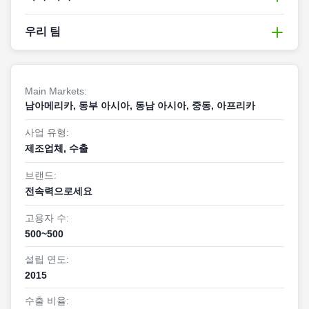
제조업체이자 수출업체입니다.
2015년 설립
우리 팀
우리는 탄자니아, 기니, 앙골라, 케냐, 남아프리카 공화
국, 필리핀과 같은 점점 더 많은 국가에 알루미늄 프로
우리는 알루미늄 프로필 산업에서 경험하고 수출 절차
파일을 수출해 왔습니다.
콜롬비아 및 브라질 등.
에 익숙한 전문 서비스 팀이 있습니다. 우리는 판매 전
Main Markets:
부터 판매 후까지 솔루션을 제공하는 전문가가 될 것
또한, 손잡이, 경첩, 잠금 장치, 슬라이딩 롤러, 마찰 스
남아메리카, 동부 아시아, 동남 아시아, 중동, 아프리카
입니다.24시간 온라인 서비스와 효율적인 통신을 위해
테이, 블라인드 리벳, 도어 클로저, 플로어 스프링, 실
사업 유형:
준비.
리콘 실란트, 웨더 스트립, 창문 파일 브러시 등 알루미
제조업체, 수출
늄 프로파일과 함께 적재할 창문 및 문 액세서리 준비
를 기꺼이 돕겠습니다. 이 경우 컨테이너는 최대 중량
브랜드:
전속력으로세요
제한 내에서 완전히 적재되어 운송 및 배송 비용뿐만
아니라 통관 수수료도 절약할 수 있습니다.
고용자 수:
500~500
설립 연도:
2015
수출 비율: