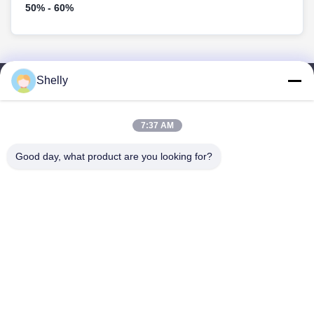
50% - 60%
Shelly
빠른 링크
홈
7:37 AM
제품 소개
회사 소개
Good day, what product are you looking for?
공장 투어
품질 관리
연락처
견적 요청
INTOP METAL CO., LTD
86-757-81230616
safin@intop-metal.com