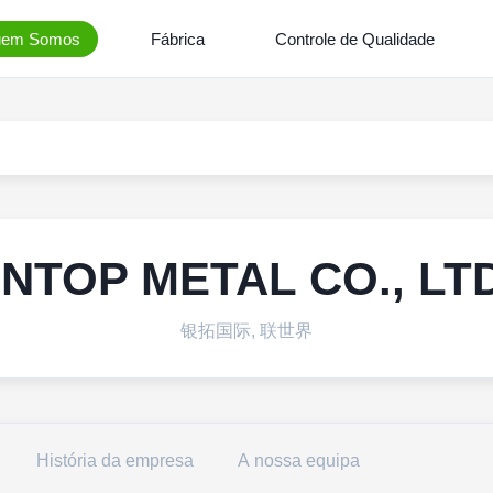
em Somos
Fábrica
Controle de Qualidade
INTOP METAL CO., LT
银拓国际, 联世界
História da empresa
A nossa equipa