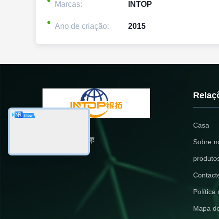
Marcas:
INTOP
Ano de criação:
2015
Relaç
Casa
银拓国际, 联世界
Sobre n
produto
Contact
Política
Mapa do