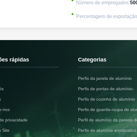
Número de empregados:
50
Percentagem de exportação
ões rápidas
Categorias
Perfis da janela de alumínio
ós
Perfis de portas de alumínio
s
Perfis de cozinha de alumínio
e-nos
Perfis de guarda-roupa de alu
 de privacidade
Perfil de alumínio da parede d
 Site
Perfis de alumínio anodizados