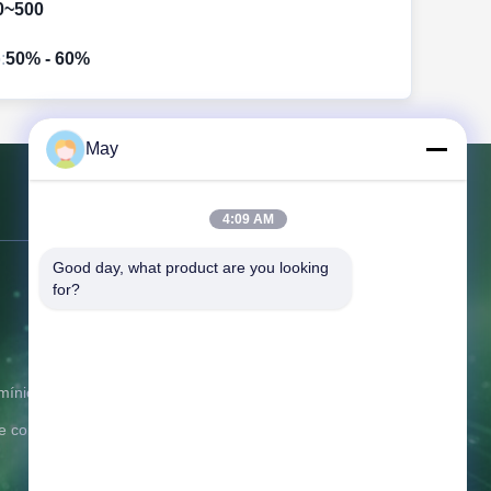
0~500
:
50% - 60%
May
Contacte-nos
4:09 AM
Good day, what product are you looking 
Endereço:
Edifício n.o 7, Centro
for?
Tian'an, Rua Jihuadong, cidade de
Foshan, província de Guangdong,
China.
telefone:
86-757-81230616
mínio
E-mail:
safin@intop-metal.com
e cortina
Tempo de trabalho:
09:00-20:00