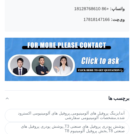
واتساپ:
+86 18128768610
وی‌چت:
17818147166
برچسب ها
آندایزینگ پروفیل های آلومینیومی,پروفیل های آلومینیومی اکسترود
شده,مشخصات آلومینیومی سفارشی
پوشش پودری پروفیل های صنعتی T3,پوشش پودری پروفیل های
صنعتی T8,بخش پروفیل آلومینیوم T8