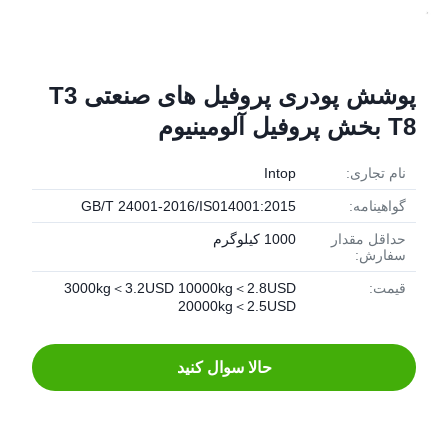
پوشش پودری پروفیل های صنعتی T3
T8 بخش پروفیل آلومینیوم
نام تجاری:
Intop
گواهینامه:
GB/T 24001-2016/IS014001:2015
حداقل مقدار
1000 کیلوگرم
سفارش:
قیمت:
3000kg＜3.2USD 10000kg＜2.8USD
20000kg＜2.5USD
حالا سوال کنيد