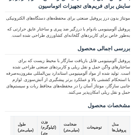
سایش برای فریم‌های تجهیزات اتوماسیون
مونتاژ بدون درز پروفیل صنعتی برای محفظه‌های دستگاه‌های الکترونیکی
پروفیل آلومینیومی بادوام با درزگیر ضد پیری و ساختار عایق حرارتی که
به‌طور خاص برای کاربردهای گلخانه‌ای کشاورزی طراحی شده است.
بررسی اجمالی محصول
پروفیل آلومینیومی قابل بازیافت سازگار با محیط زیست که برای
ساختارهای واگن حمل و نقل ریلی و کاربردهای صنعتی طراحی شده
است. تولید شده از مواد آلومینیومی استاندارد بین‌المللی مقرون‌به‌صرفه
با استحکام کششی بالا و عملکرد برتر پیشگیری از آتش‌سوزی. لوازم
جانبی سازگار، مونتاژ آسان را در محفظه‌های محافظ ربات و سیستم‌های
حمل و نقل ریلی امکان‌پذیر می‌کنند.
مشخصات محصول
وزن
مدل
ضخامت
طول
تلرا
توضیحات
(کیلوگرم/
پروفیل‌ها
(میلی‌متر)
(میلی‌متر)
(میلی‌م
متر)