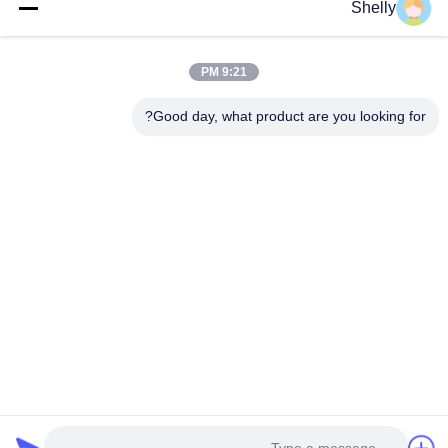
Shelly
لینک های سریع
9:21 PM
خانه
محصولات
Good day, what product are you looking for?
دربارهی ما
کارخانه تور
کنترل کیفیت
تماس با ما
درخواست نقل قول
INTOP METAL CO., LTD
0086-757-81230616
safin@intop-metal.com
دنبال ما بياي
© 2026 INTOP METAL CO., LTD. All Rights Reserved.