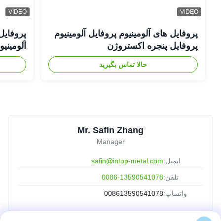
VIDEO
VIDEO
پروفایل های آلومینیوم پروفایل آلومینیوم
پروفایل
پروفایل پنجره اکستروژن
آلومینی
حالا تماس بگیرید
Mr. Safin Zhang
Manager
ایمیل:
safin@intop-metal.com
تلفن:
0086-13590541078
واتساپ:
008613590541078