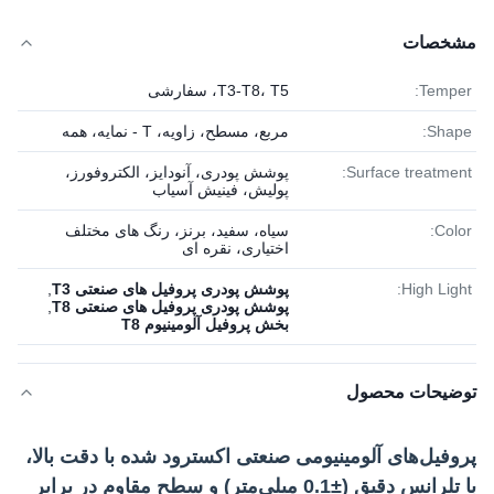
مشخصات
Temper:
T3-T8، T5، سفارشی
Shape:
مربع، مسطح، زاویه، T - نمایه، همه
Surface treatment:
پوشش پودری، آنودایز، الکتروفورز،
پولیش، فینیش آسیاب
Color:
سیاه، سفید، برنز، رنگ های مختلف
اختیاری، نقره ای
High Light:
پوشش پودری پروفیل های صنعتی T3
,
پوشش پودری پروفیل های صنعتی T8
,
بخش پروفیل آلومینیوم T8
توضیحات محصول
پروفیل‌های آلومینیومی صنعتی اکسترود شده با دقت بالا،
با تلرانس دقیق (±0.1 میلی‌متر) و سطح مقاوم در برابر