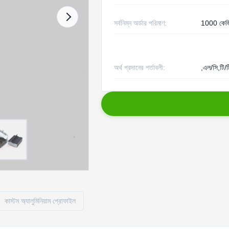
সর্বনিম্ন অর্ডার পরিমাণ:
1000 কেজ
অর্থ প্রদানের শর্তাবলী:
,এল/সি,টি/ট
কাস্টম অ্যালুমিনিয়াম প্রোফাইল