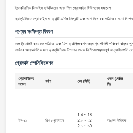
ইলেকট্রনিক ডিভাইস হাউজিংয়ের জন্য শিল্প প্রোফাইল সিউমলেস সমাবেশ
অ্যালুমিনিয়াম প্রোফাইল যা অ্যান্টি-এজিং সিল্যান্ট এবং তাপ নিরোধক কাঠামোর সাথে বিশ
পণ্যের সংক্ষিপ্ত বিবরণ
রেল ট্রানজিট ক্যারেজ কাঠামো এবং শিল্প অ্যাপ্লিকেশন জন্য প্রকৌশলী পরিবেশ বান্ধব পুনর্
কার্যকর আন্তর্জাতিক মান অ্যালুমিনিয়াম উপাদান থেকে নির্মিতসামঞ্জস্যপূর্ণ আনুষাঙ্গিকগু
প্রোডাক্ট স্পেসিফিকেশন
প্রোফাইলের
ওজন (কেজি/
বর্ণনা
বেধ (মিমি)
মডেল
মি)
1.4 ~ 18
ইন-১১
শিল্প প্রোফাইল
2.০ ~ ২2
অঙ্কন ভিত্তিক
2.০ ~ ৩0