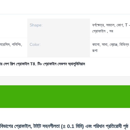
Shape:
বর্গক্ষেত্র, সমতল, কোণ, T 
প্রোফাইল，সব
োরেসিস, পলিশিং,
Color:
কালো, সাদা, ব্রোঞ্জ, বিভিন্ন
রূপা
র লেপ শিল্প প্রোফাইল T8
,
টি৮ প্রোফাইল সেকশন অ্যালুমিনিয়াম
়াম বিভাগের প্রোফাইল, টাইট সহনশীলতা (± 0.1 মিমি) এবং পরিধান প্রতিরোধী পৃষ্ঠ