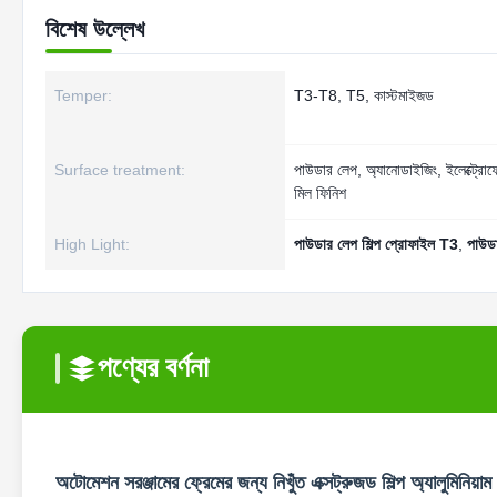
বিশেষ উল্লেখ
Temper:
T3-T8, T5, কাস্টমাইজড
Surface treatment:
পাউডার লেপ, অ্যানোডাইজিং, ইলেক্ট্রোফ
মিল ফিনিশ
High Light:
পাউডার লেপ শিল্প প্রোফাইল T3
,
পাউডা
পণ্যের বর্ণনা
অটোমেশন সরঞ্জামের ফ্রেমের জন্য নিখুঁত এক্সট্রুজড শিল্প অ্যালুমিনিয