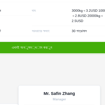
ি
দাম:
3000kg＜3.2USD 100
＜2.8USD 20000kg＜
2.5USD
ি
সরবরাহের ক্ষমতা:
30 পাত্র/মাস
এ
খ
ন
ই
অ
ন
ু
স
ন
্
ধ
া
ন
ক
র
ু
ন
Mr. Safin Zhang
Manager