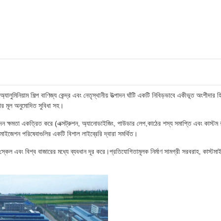
ুমিনিয়াম শিল্প বাণিজ্য কেন্দ্র এবং নেতৃস্থানীয় উত্পাদন ঘাঁটি একটি নিবিড়ভাবে একীভূত অংশীদার 
ার মূল অনুমোদিত সুবিধা সহ।
ত্পাদন ক্ষমতা একত্রিত করে (এক্সট্রুশন, অ্যানোডাইজিং, পাউডার লেপ,কাঠের শস্য সমাপ্তি এবং কাস্টম
্টমাইজেশন পরিষেবাগুলির একটি বিশাল লাইব্রেরি দ্বারা সমর্থিত।
 স্কেল এবং বিশ্ব বাজারের মধ্যে ব্যবধান দূর করে।প্রতিযোগিতামূলক নির্মাণ সামগ্রী সরবরাহ, কাস্টম