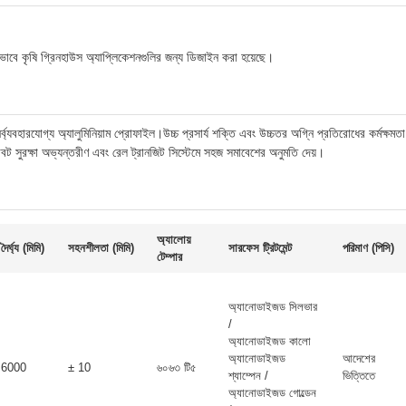
েষভাবে কৃষি গ্রিনহাউস অ্যাপ্লিকেশনগুলির জন্য ডিজাইন করা হয়েছে।
ব্যবহারযোগ্য অ্যালুমিনিয়াম প্রোফাইল।উচ্চ প্রসার্য শক্তি এবং উচ্চতর অগ্নি প্রতিরোধের কর্মক্ষমতা
লি রোবট সুরক্ষা অভ্যন্তরীণ এবং রেল ট্রানজিট সিস্টেমে সহজ সমাবেশের অনুমতি দেয়।
অ্যালোয়
দৈর্ঘ্য (মিমি)
সহনশীলতা (মিমি)
সারফেস ট্রিটমেন্ট
পরিমাণ (পিসি)
টেম্পার
অ্যানোডাইজড সিলভার
/
অ্যানোডাইজড কালো
অ্যানোডাইজড
আদেশের
6000
± 10
৬০৬৩ টি৫
শ্যাম্পেন /
ভিত্তিতে
অ্যানোডাইজড গোল্ডেন