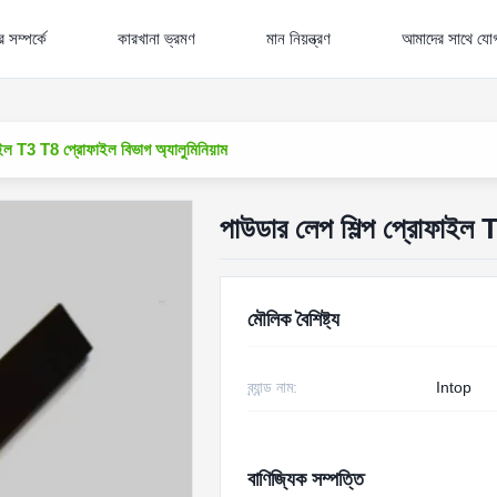
 সম্পর্কে
কারখানা ভ্রমণ
মান নিয়ন্ত্রণ
আমাদের সাথে যো
াইল T3 T8 প্রোফাইল বিভাগ অ্যালুমিনিয়াম
পাউডার লেপ শিল্প প্রোফাইল T
মৌলিক বৈশিষ্ট্য
ব্র্যান্ড নাম:
Intop
বাণিজ্যিক সম্পত্তি