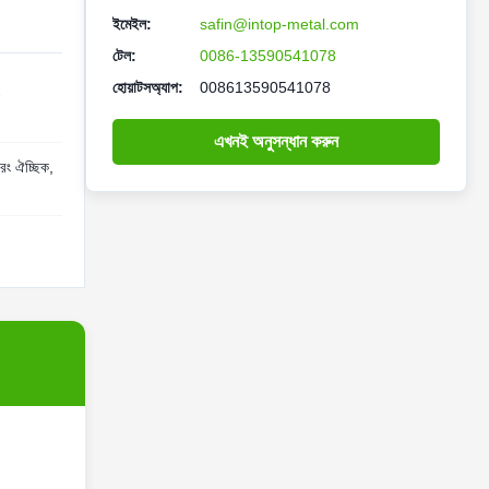
ইমেইল:
safin@intop-metal.com
টেল:
0086-13590541078
হোয়াটসঅ্যাপ:
008613590541078
-
এখনই অনুসন্ধান করুন
 রং ঐচ্ছিক,