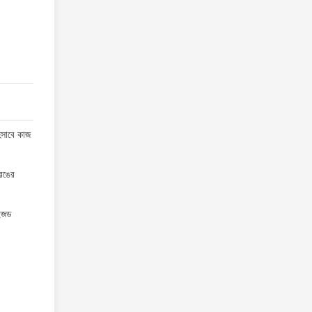
হিসাবে কাজ
 রঙের
াইজড