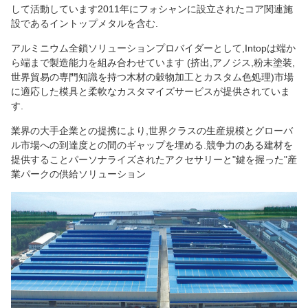
して活動しています2011年にフォシャンに設立されたコア関連施
設であるイントップメタルを含む.
アルミニウム全鎖ソリューションプロバイダーとして,Intopは端か
ら端まで製造能力を組み合わせています (挤出,アノジス,粉末塗装,
世界貿易の専門知識を持つ木材の穀物加工とカスタム色処理)市場
に適応した模具と柔軟なカスタマイズサービスが提供されていま
す.
業界の大手企業との提携により,世界クラスの生産規模とグローバ
ル市場への到達度との間のギャップを埋める.競争力のある建材を
提供することパーソナライズされたアクセサリーと"鍵を握った"産
業パークの供給ソリューション