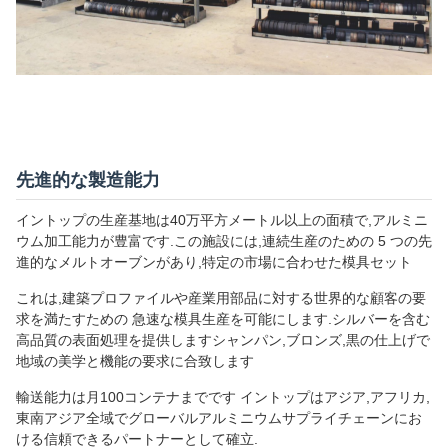
先進的な製造能力
イントップの生産基地は40万平方メートル以上の面積で,アルミニ
ウム加工能力が豊富です.この施設には,連続生産のための 5 つの先
進的なメルトオーブンがあり,特定の市場に合わせた模具セット
これは,建築プロファイルや産業用部品に対する世界的な顧客の要
求を満たすための 急速な模具生産を可能にします.シルバーを含む
高品質の表面処理を提供しますシャンパン,ブロンズ,黒の仕上げで
地域の美学と機能の要求に合致します
輸送能力は月100コンテナまでです イントップはアジア,アフリカ,
東南アジア全域でグローバルアルミニウムサプライチェーンにお
ける信頼できるパートナーとして確立.