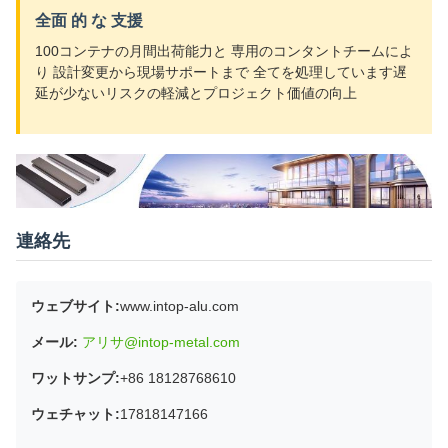
全面 的 な 支援
100コンテナの月間出荷能力と 専用のコンタントチームによ
り 設計変更から現場サポートまで 全てを処理しています遅
延が少ないリスクの軽減とプロジェクト価値の向上
連絡先
ウェブサイト:
www.intop-alu.com
メール:
アリサ@intop-metal.com
ワットサンプ:
+86 18128768610
ウェチャット:
17818147166