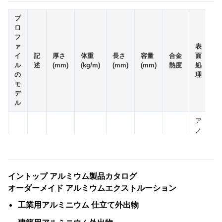
プ
ロ
フ
ァ
表
イ
記
厚さ
体重
長さ
容量
合金
面
量
ル
述
(mm)
(kg/m)
(mm)
(mm)
熱度
処
(p
の
理
モ
デ
ル
ア
ノ
ジ
ス
シ
ル
イントップ アルミウム製品カタログ
バ
オーダーメイド アルミウムエクストルーション
ー
ア
工業用アルミニウム 仕立て外出物
ノ
ジ