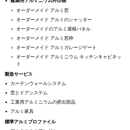
建築用アルミニウム外出物
ス
ブ
オーダーメイド アルミ窓
ラ
ッ
オーダーメイド アルミのシャッター
産
ク
業
1.4 ~
オーダーメイドのアルミ屋根パネル
11
ア
プ
18
命
号
図面に
ノ
ロ
2.0 ~
6063
に
オーダーメイド アルミ窓枠
線
基づい
6000
± 10
ジ
フ
22
T5
づ
か
た
ス
オーダーメイド アルミガレージゲート
ァ
2.0 ~
て
ら
シ
イ
30
オーダーメイド アルミニウム キッチンキャビネッ
ャ
ル
ン
ト
パ
ン
製造サービス
ア
カーテンウォールシステム
ノ
ジ
窓とドアシステム
ス
金
工業用アルミニウムの挤出部品
色
アルミ家具
ア
ノ
標準アルミプロファイル
イ
ド