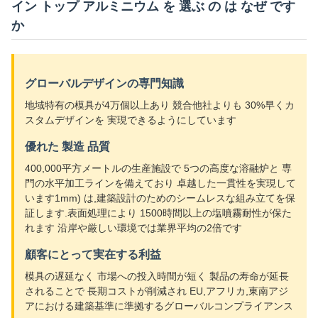
イン トップ アルミニウム を 選ぶ の は なぜ です
か
グローバルデザインの専門知識
地域特有の模具が4万個以上あり 競合他社よりも 30%早くカ
スタムデザインを 実現できるようにしています
優れた 製造 品質
400,000平方メートルの生産施設で 5つの高度な溶融炉と 専
門の水平加工ラインを備えており 卓越した一貫性を実現して
います1mm) は,建築設計のためのシームレスな組み立てを保
証します.表面処理により 1500時間以上の塩噴霧耐性が保た
れます 沿岸や厳しい環境では業界平均の2倍です
顧客にとって実在する利益
模具の遅延なく 市場への投入時間が短く 製品の寿命が延長
されることで 長期コストが削減され EU,アフリカ,東南アジ
アにおける建築基準に準拠するグローバルコンプライアンス