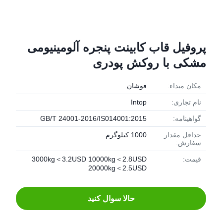
پروفیل قاب کابینت پنجره آلومینیومی
مشکی با روکش پودری
مکان مبداء:
فوشان
نام تجاری:
Intop
گواهینامه:
GB/T 24001-2016/IS014001:2015
حداقل مقدار
1000 کیلوگرم
سفارش:
قیمت:
3000kg＜3.2USD 10000kg＜2.8USD
20000kg＜2.5USD
حالا سوال کنيد