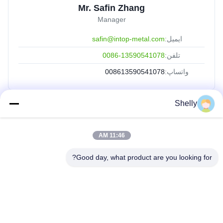
Mr. Safin Zhang
Manager
ایمیل:
safin@intop-metal.com
تلفن:
0086-13590541078
واتساپ:
008613590541078
Shelly
لینک های سریع
خانه
11:46 AM
محصولات
Good day, what product are you looking for?
دربارهی ما
کارخانه تور
کنترل کیفیت
تماس با ما
درخواست نقل قول