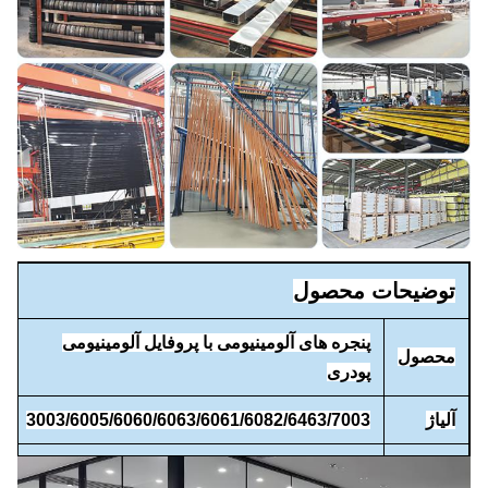
توضیحات محصول
پنجره های آلومینیومی با پروفایل آلومینیومی
محصول
پودری
آلیاژ
3003/6005/6060/6063/6061/6082/6463/7003
درمان
آسیاب های چوبی فرآوری شده/آنودیزه شده/پودر