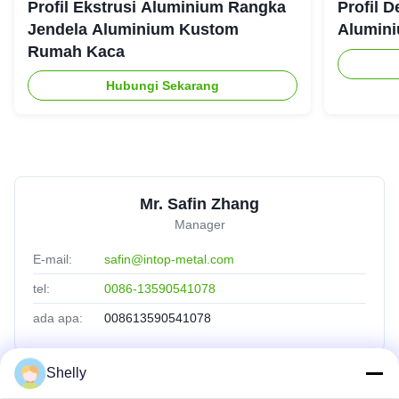
Profil Ekstrusi Aluminium Rangka
Profil D
Jendela Aluminium Kustom
Alumini
Rumah Kaca
Hubungi Sekarang
Mr. Safin Zhang
Manager
E-mail:
safin@intop-metal.com
tel:
0086-13590541078
ada apa:
008613590541078
Shelly