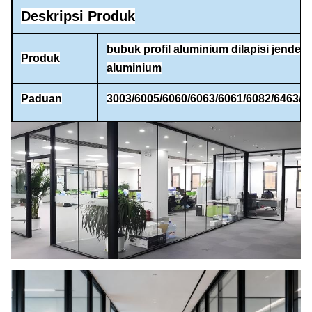
Deskripsi Produk
bubuk profil aluminium dilapisi jendela
Produk
aluminium
Paduan
3003/6005/6060/6063/6061/6082/6463/7
Perawatan
Pabrik Selesai / Anodized / Dilapisi bu
Permukaan
/ kayu tiruan dll
Banyak digunakan dalam Konstruksi 
Penggunaan
industri
Pengepakan bagian dalam dengan film
Kemasan
menyusut dan kraft luar