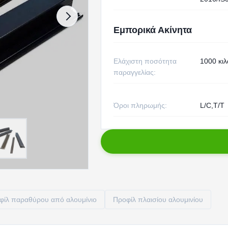
Εμπορικά Ακίνητα
Ελάχιστη ποσότητα
1000 κιλ
παραγγελίας:
Όροι πληρωμής:
L/C,T/T
φίλ παραθύρου από αλουμίνιο
Προφίλ πλαισίου αλουμινίου