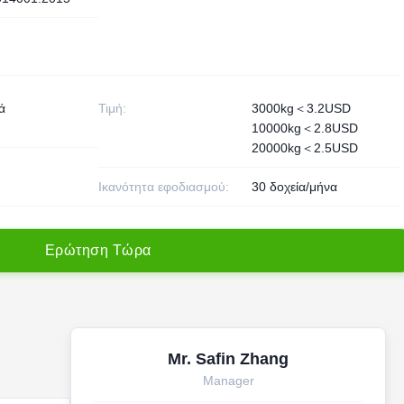
ά
Τιμή:
3000kg＜3.2USD
10000kg＜2.8USD
20000kg＜2.5USD
Ικανότητα εφοδιασμού:
30 δοχεία/μήνα
Ε
ρ
ώ
τ
η
σ
η
Τ
ώ
ρ
α
Mr. Safin Zhang
Manager