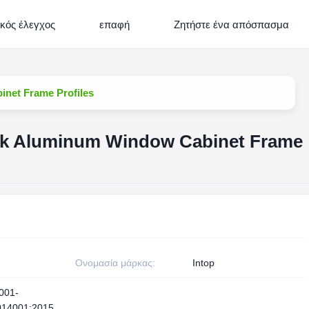
ικός έλεγχος
επαφή
Ζητήστε ένα απόσπασμα
net Frame Profiles
ck Aluminum Window Cabinet Frame
Ονομασία μάρκας:
Intop
001-
014001:2015