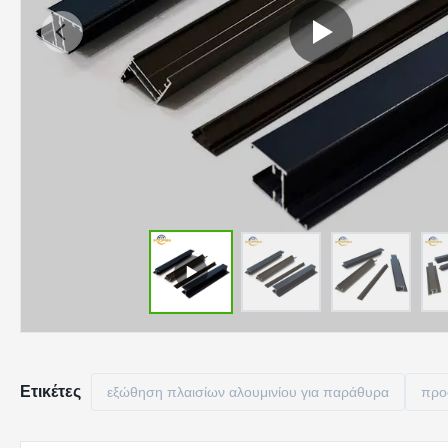
Ετικέτες
εξώθηση πλαισίων αλουμινίου για παράθυρα
προ