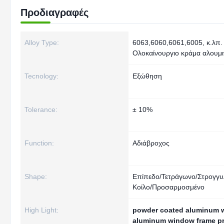
Προδιαγραφές
Alloy Type:
6063,6060,6061,6005, κ.λπ.
Ολοκαίνουργιο κράμα αλουμι
Tecnology:
Εξώθηση
Tolerance:
± 10%
Function:
Αδιάβροχος
Shape:
Επίπεδο/Τετράγωνο/Στρογγυ
Κοίλο/Προσαρμοσμένο
High Light:
powder coated aluminum w
aluminum window frame pro