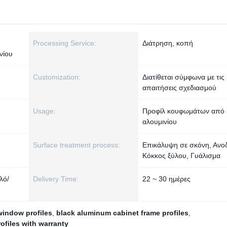
Processing Service:
Διάτρηση, κοπή
νίου
Customization:
Διατίθεται σύμφωνα με τις
απαιτήσεις σχεδιασμού
Usage:
Προφίλ κουφωμάτων από
αλουμινίου
Surface treatment process:
Επικάλυψη σε σκόνη, Ανο
Κόκκος ξύλου, Γυάλισμα
λό/
Delivery Time:
22 ~ 30 ημέρες
indow profiles
,
black aluminum cabinet frame profiles
,
files with warranty