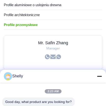
Profile aluminiowe o usłojeniu drewna
Profile architektoniczne
Profile przemysłowe
Mr. Safin Zhang
Manager
Shelly
Szybkie Linki
2:23 AM
Dom
Produkty
Good day, what product are you looking for?
O Nas