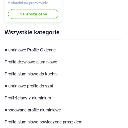
architektoniczne
z aluminium precyzyjnie
wytłaczane aluminium
wytłuszczone, o ciasnej
tolerancji (± 0,1 mm) i
Najlepszą cenę
powierzchni odpornej na
zużycie dla ram urządzeń
automatycznych Profile
Wszystkie kategorie
przemysłowe Wysoka
ładunkowość dla systemów
półek magazynowych
Aluminiowe Profile Okienne
Wytrzymały profil aluminiowy
wyposażony w uszczelniacz
Profile drzwiowe aluminiowe
...
Profile aluminiowe do kuchni
Aluminiowe profile do szaf
Profil ściany z aluminium
Anodowane profile aluminiowe
Profile aluminiowe powleczone proszkiem