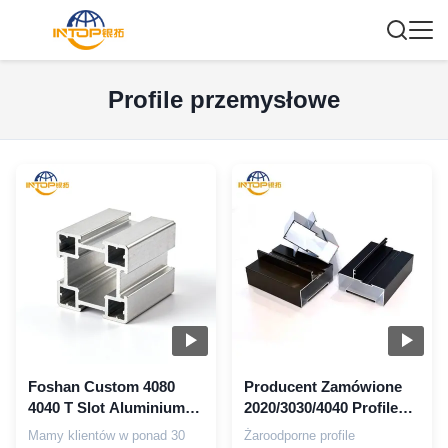
Profile przemysłowe
Foshan Custom 4080
Producent Zamówione
4040 T Slot Aluminium
2020/3030/4040 Profile
Extrusion Profile
stopu aluminium 6063
Mamy klientów w ponad 30
Żaroodporne profile