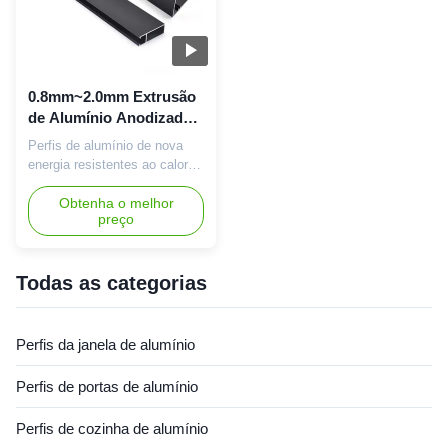
0.8mm~2.0mm Extrusão
de Alumínio Anodizado
Negro 6063 T5 Extrusão
Perfis de alumínio de nova
de Alumínio
energia resistentes ao calor
Profil de alumínio anodizado
Estrutura reforçada Fechadura
Obtenha o melhor
preço
de segurança Compatibilidade
Villa Perfis de secção de
alumínio industrial extrudidos
de precisão com resistência a
Todas as categorias
altas temperaturas e
excelente condutividade,
especificamente ...
Perfis da janela de alumínio
Perfis de portas de alumínio
Perfis de cozinha de alumínio