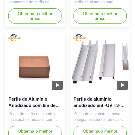
personalizado
mercado africano
abrangente de perfis de
perfis de alumínio para
alumínio em grande escala,
janelas Mercado primário
especializada no
Obtenha o melhor
África Material 6063 T5
Obtenha o melhor
preço
preço
desenvolvimento, projeto e
Serviço de processamento
fabricação de extrusões de
Dobra, desbobinamento,
alumínio.Ocupando uma área
soldagem, puncionamento,
de 90 mil metros quadrados,
corte, CNC Nóspossui vasta
possuímos 8 linhas de
experiência na produção e
extrusão e uma equipe
aplicação automatizada de
profissional apaixonada pelo
perfis industriais de alumínio
marketing de comércio
(10 anos); 2. ...
exterior...
Perfis de Alumínio
Perfis de alumínio
Anodizado com 6m de
anodizado anti-UV T3-T8
Comprimento T3-T8
6063 Perfis de extrusão
Perfis de perfis de alumínio
Perfis de alumínio de nova
Perfis de Alumínio
de liga
industrial extrudados com
energia resistentes ao calor
Anodizado
precisão, com tolerância
Anti - uso de alumínio
estreita (±0,1 mm) e
Obtenha o melhor
revestido dos quadros da
Obtenha o melhor