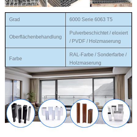
Grad
6000 Serie 6063 T5
Pulverbeschichtet / eloxiert
Oberflächenbehandlung
/ PVDF / Holzmaserung
RAL-Farbe / Sonderfarbe /
Farbe
Holzmaserung
Legen Sie für jedes Stück
EP-Papier ein und
schrumpfen Sie dann das
Verpackungsdetails
Papier. oder Kartonpapier,
dann Palette. oder
Holzkarton. ect
Maßgeschneidert, wie
Größe