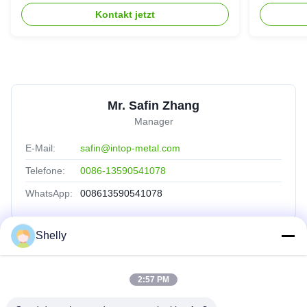
Kontakt jetzt
Mr. Safin Zhang
Manager
E-Mail:
safin@intop-metal.com
Telefone:
0086-13590541078
WhatsApp:
008613590541078
Shelly
Schnelle Verbindungen
2:57 PM
Startseite
Produkte