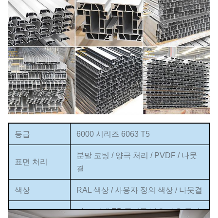
등급
6000 시리즈 6063 T5
분말 코팅 / 양극 처리 / PVDF / 나뭇
표면 처리
결
색상
RAL 색상 / 사용자 정의 색상 / 나뭇결
각 조각에 EP 종이를 넣은 다음 종이