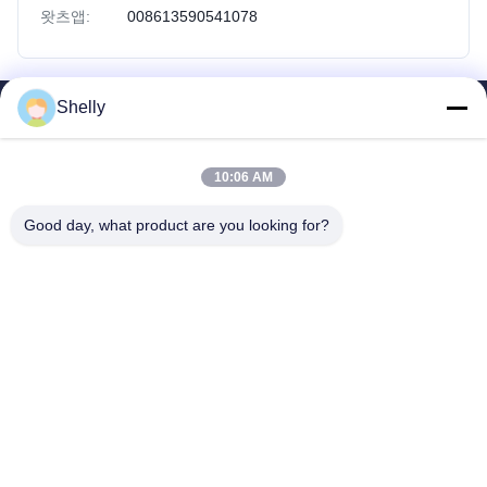
왓츠앱:
008613590541078
Shelly
빠른 링크
홈
10:06 AM
제품 소개
회사 소개
Good day, what product are you looking for?
공장 투어
품질 관리
연락처
견적 요청
INTOP METAL CO., LTD
0086-757-81230616
safin@intop-metal.com