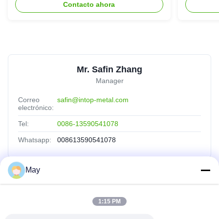
Contacto ahora
Mr. Safin Zhang
Manager
Correo
safin@intop-metal.com
electrónico:
Tel:
0086-13590541078
Whatsapp:
008613590541078
May
Vínculos Rápidos
1:15 PM
Inicio
Productos