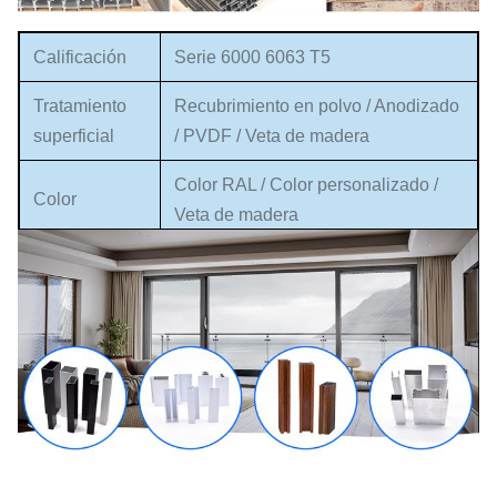
Calificación
Serie 6000 6063 T5
Tratamiento
Recubrimiento en polvo / Anodizado
superficial
/ PVDF / Veta de madera
Color RAL / Color personalizado /
Color
Veta de madera
Papel EP en el interior de cada
Detalles de
pieza y luego papel retráctil. o cartón
embalaje
y luego palet. o cartón de madera.
etc.
Personalizado, igual que dibujos o
Tamaño
muestras.