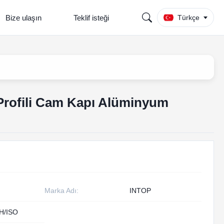
Bize ulaşın
Teklif isteği
Türkçe
rofili Cam Kapı Alüminyum
Marka Adı:
INTOP
H/ISO