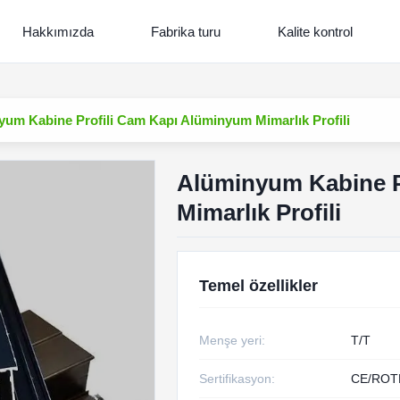
Hakkımızda
Fabrika turu
Kalite kontrol
um Kabine Profili Cam Kapı Alüminyum Mimarlık Profili
Alüminyum Kabine P
Mimarlık Profili
Temel özellikler
Menşe yeri:
T/T
Sertifikasyon:
CE/ROT