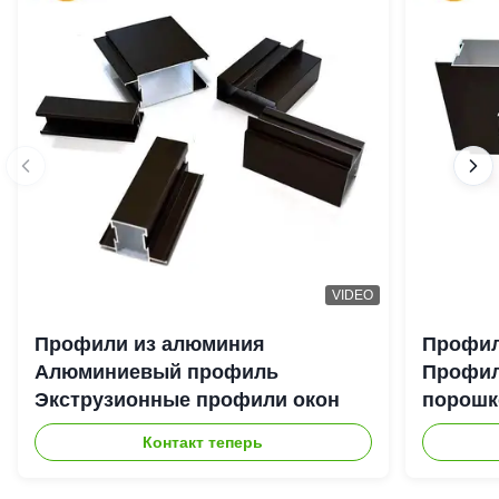
VIDEO
Профили из алюминия
Профил
Алюминиевый профиль
Профил
Экструзионные профили окон
порошк
для ок
Контакт теперь