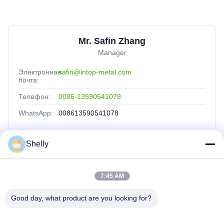
Mr. Safin Zhang
Manager
Электронная
safin@intop-metal.com
почта:
Телефон:
0086-13590541078
WhatsApp:
008613590541078
Shelly
Быстрые Связи
7:45 AM
Главная Страница
Продукция
Good day, what product are you looking for?
О Компании
Наша Фабрика