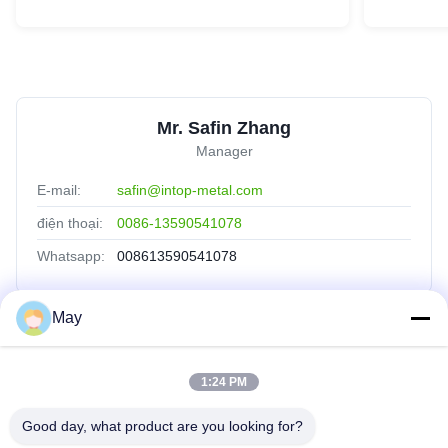
Mr. Safin Zhang
Manager
E-mail:
safin@intop-metal.com
điện thoại:
0086-13590541078
Whatsapp:
008613590541078
May
Liên Kết Nhanh
1:24 PM
Nhà
Sản Phẩm
Good day, what product are you looking for?
Về Chúng Tôi