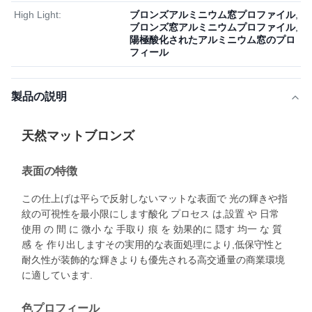
High Light:
ブロンズアルミニウム窓プロファイル
,
ブロンズ窓アルミニウムプロファイル
,
陽極酸化されたアルミニウム窓のプロ
フィール
製品の説明
天然マットブロンズ
表面の特徴
この仕上げは平らで反射しないマットな表面で 光の輝きや指
紋の可視性を最小限にします酸化 プロセス は,設置 や 日常
使用 の 間 に 微小 な 手取り 痕 を 効果的に 隠す 均一 な 質
感 を 作り出しますその実用的な表面処理により,低保守性と
耐久性が装飾的な輝きよりも優先される高交通量の商業環境
に適しています.
色プロフィール