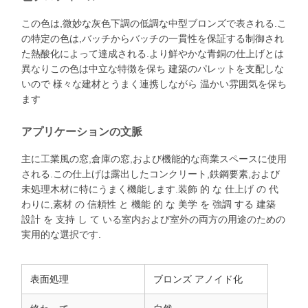
この色は,微妙な灰色下調の低調な中型ブロンズで表される.こ
の特定の色は,バッチからバッチの一貫性を保証する制御され
た熱酸化によって達成される.より鮮やかな青銅の仕上げとは
異なりこの色は中立な特徴を保ち 建築のパレットを支配しな
いので 様々な建材とうまく連携しながら 温かい雰囲気を保ち
ます
アプリケーションの文脈
主に工業風の窓,倉庫の窓,および機能的な商業スペースに使用
される.この仕上げは露出したコンクリート,鉄鋼要素,および
未処理木材に特にうまく機能します.装飾 的 な 仕上げ の 代
わりに,素材 の 信頼性 と 機能 的 な 美学 を 強調 する 建築
設計 を 支持 し て いる室内および室外の両方の用途のための
実用的な選択です.
表面処理
ブロンズ アノイド化