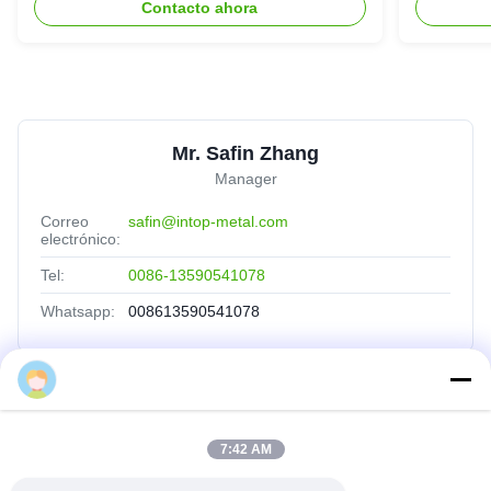
Contacto ahora
Mr. Safin Zhang
Manager
Correo
safin@intop-metal.com
electrónico:
Tel:
0086-13590541078
Whatsapp:
008613590541078
Vínculos Rápidos
7:42 AM
Inicio
Productos